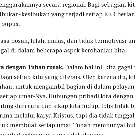
lenggarakannya secara regional. Bagi sebagian k
ibukan-kesibukan yang terjadi setiap KKR berlan
 pupus.
rasa bosan, lelah, malas, dan tidak termotivasi 
agal di dalam beberapa aspek kerohanian kita:
ta dengan Tuhan rusak.
Dalam hal ini, kita gagal
agi setiap kita yang ditebus. Oleh karena itu, k
han; untuk mengambil bagian di dalam pelayan
setiap umat-Nya. Hubungan pribadi kita dengan
ting dari cara dan sikap kita hidup. Iblis tidak
rima melalui karya Kristus, tapi dia tidak tingg
tuk membuat setiap umat Tuhan mempunyai hub
ambat pelayanan yang dilakukannya.