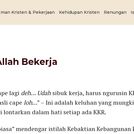
Iman Kristen & Pekerjaan
Kehidupan Kristen
Renungan
I
llah Bekerja
ape lagi
deh
…
Udah
sibuk kerja, harus ngurusin K
sli cape
loh
…” – Ini adalah keluhan yang mungki
i lontarkan dalam hati setiap ada KKR.
biasa” mendengar istilah Kebaktian Kebangunan