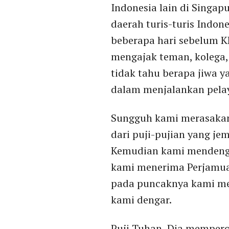
Indonesia lain di Singap
daerah turis-turis Indon
beberapa hari sebelum 
mengajak teman, kolega,
tidak tahu berapa jiwa y
dalam menjalankan pelay
Sungguh kami merasakan
dari puji-pujian yang j
Kemudian kami menden
kami menerima Perjamua
pada puncaknya kami me
kami dengar.
Puji Tuhan, Dia memperca