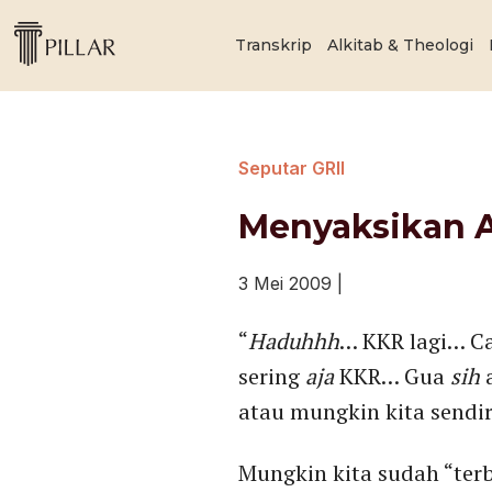
Transkrip
Alkitab & Theologi
Seputar GRII
Menyaksikan A
3 Mei 2009
|
“
Haduhhh
… KKR lagi… C
sering
aja
KKR… Gua
sih
a
atau mungkin kita sendir
Mungkin kita sudah “ter