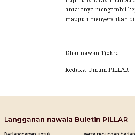
antaranya mengambil ke
maupun menyerahkan dir
Dharmawan Tjokro
Redaksi Umum PILLAR
Langganan nawala Buletin PILLAR
Berlangganan untuk
serta renungan harian bagi