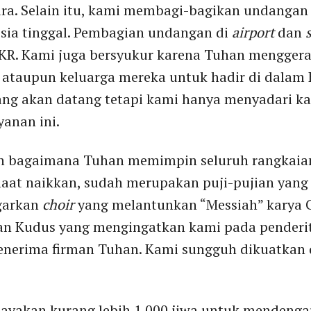
ura. Selain itu, kami membagi-bagikan undangan
esia tinggal. Pembagian undangan di
airport
dan
KKR. Kami juga bersyukur karena Tuhan mengger
 ataupun keluarga mereka untuk hadir di dalam 
ang akan datang tetapi kami hanya menyadari ka
anan ini.
 bagaimana Tuhan memimpin seluruh rangkaian 
emaat naikkan, sudah merupakan puji-pujian yang
garkan
choir
yang melantunkan “Messiah” karya G. 
n Kudus yang mengingatkan kami pada penderit
nerima firman Tuhan. Kami sungguh dikuatkan 
yakan kurang lebih 1.000 jiwa untuk mendengar 