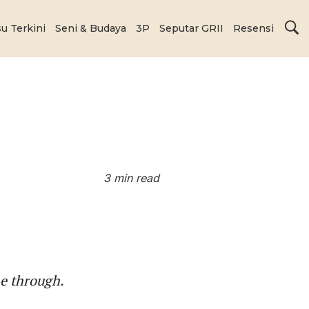
su Terkini
Seni & Budaya
3P
Seputar GRII
Resensi
3 min read
ne through.