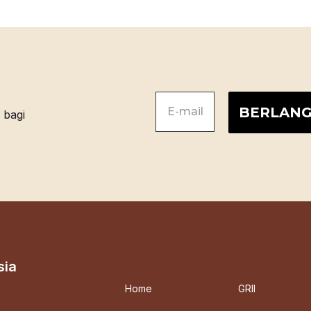
sia
Home
GRII