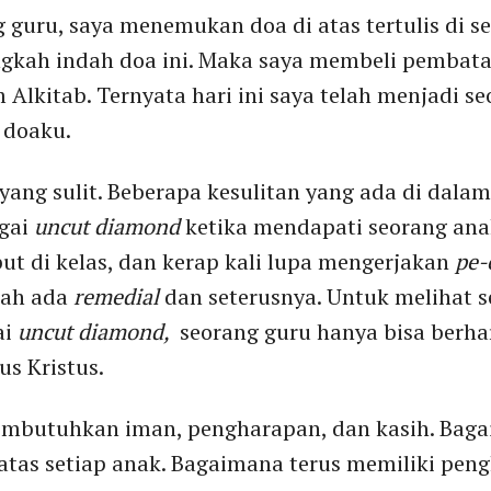
 guru, saya menemukan doa di atas tertulis di 
angkah indah doa ini. Maka saya membeli pembata
Alkitab. Ternyata hari ini saya telah menjadi se
 doaku.
yang sulit. Beberapa kesulitan yang ada di dal
agai
uncut diamond
ketika mendapati seorang anak 
but di kelas, dan kerap kali lupa mengerjakan
pe-
dah ada
remedial
dan seterusnya. Untuk melihat s
ai
uncut diamond,
seorang guru hanya bisa berha
s Kristus.
embutuhkan iman, pengharapan, dan kasih. Bag
tas setiap anak. Bagaimana terus memiliki pen