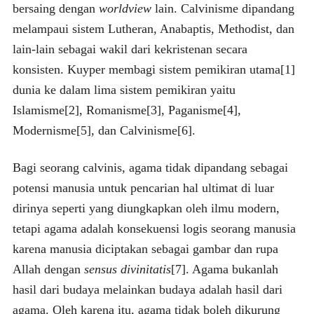
bersaing dengan
worldview
lain. Calvinisme dipandang
melampaui sistem Lutheran, Anabaptis, Methodist, dan
lain-lain sebagai wakil dari kekristenan secara
konsisten. Kuyper membagi sistem pemikiran utama[1]
dunia ke dalam lima sistem pemikiran yaitu
Islamisme[2], Romanisme[3], Paganisme[4],
Modernisme[5], dan Calvinisme[6].
Bagi seorang calvinis, agama tidak dipandang sebagai
potensi manusia untuk pencarian hal ultimat di luar
dirinya seperti yang diungkapkan oleh ilmu modern,
tetapi agama adalah konsekuensi logis seorang manusia
karena manusia diciptakan sebagai gambar dan rupa
Allah dengan
sensus divinitatis
[7]. Agama bukanlah
hasil dari budaya melainkan budaya adalah hasil dari
agama. Oleh karena itu, agama tidak boleh dikurung