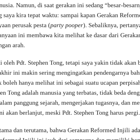
sia. Namun, di saat gerakan ini sedang “besar-besarn
 saya kira tepat waktu: sampai kapan Gerakan Reformed
yaan perusak pesta (
party pooper
). Sebaliknya, pertan
anyaan ini membawa kita melihat ke dasar dari Geraka
angan arah.
oleh Pdt. Stephen Tong, tetapi saya yakin tidak akan 
akhir ini makin sering mengingatkan pendengarnya bahw
 boleh hanya melihat ini sebagai suatu ucapan perpisaha
en Tong adalah manusia yang terbatas, tidak beda den
dalam panggung sejarah, mengerjakan tugasnya, dan me
ni akan berlanjut, meski Pdt. Stephen Tong harus perg
rtama dan terutama, bahwa Gerakan Reformed Injili ad
ormed Injili ini jauh dari sempurna dan memiliki b