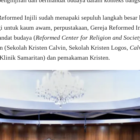
nginjilan dan bermandat budaya dalam konteks bangs
eformed Injili sudah menapaki sepuluh langkah besar 
i untuk kaum awam, perpustakaan, Gereja Reformed Inj
ndat budaya (
Reformed Center for Religion and Societ
an (Sekolah Kristen Calvin, Sekolah Kristen Logos,
Calv
(Klinik Samaritan) dan pemakaman Kristen.