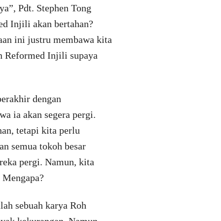
ya”, Pdt. Stephen Tong
 Injili akan bertahan?
yaan ini justru membawa kita
n Reformed Injili supaya
berakhir dengan
a ia akan segera pergi.
n, tetapi kita perlu
gan semua tokoh besar
reka pergi. Namun, kita
i. Mengapa?
alah sebuah karya Roh
anyak kekurangan. Namun,