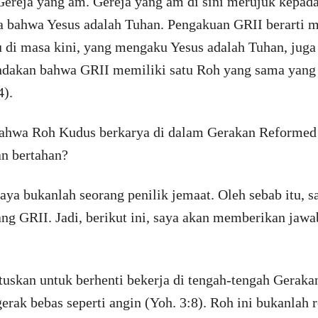
ereja yang am. Gereja yang am di sini merujuk kepad
 bahwa Yesus adalah Tuhan. Pengakuan GRII berarti 
tau di masa kini, yang mengaku Yesus adalah Tuhan, jug
ndakan bahwa GRII memiliki satu Roh yang sama yang 
4).
bahwa Roh Kudus berkarya di dalam Gerakan Reformed 
an bertahan?
saya bukanlah seorang penilik jemaat. Oleh sebab itu, 
bang GRII. Jadi, berikut ini, saya akan memberikan jaw
skan untuk berhenti bekerja di tengah-tengah Gerakan
rak bebas seperti angin (Yoh. 3:8). Roh ini bukanlah