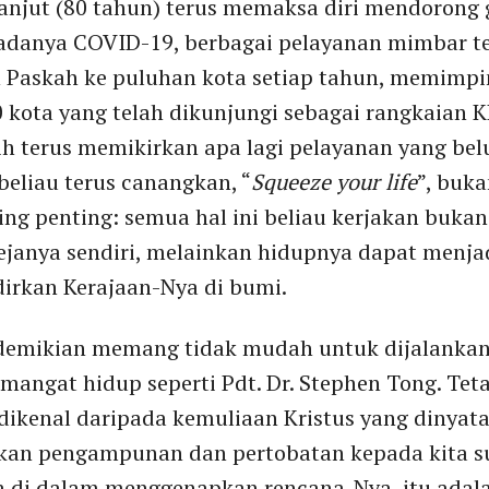
anjut (80 tahun) terus memaksa diri mendorong 
 adanya COVID-19, berbagai pelayanan mimbar ter
n Paskah ke puluhan kota setiap tahun, memimpi
0 kota yang telah dikunjungi sebagai rangkaian 
ih terus memikirkan apa lagi pelayanan yang bel
beliau terus canangkan, “
Squeeze your life
”, buk
ling penting: semua hal ini beliau kerjakan buk
rejanya sendiri, melainkan hidupnya dapat menja
irkan Kerajaan-Nya di bumi.
demikian memang tidak mudah untuk dijalankan.
mangat hidup seperti Pdt. Dr. Stephen Tong. Tetap
dikenal daripada kemuliaan Kristus yang dinyat
an pengampunan dan pertobatan kepada kita sup
 di dalam menggenapkan rencana-Nya, itu adal