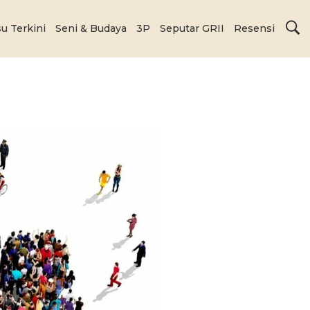
su Terkini
Seni & Budaya
3P
Seputar GRII
Resensi