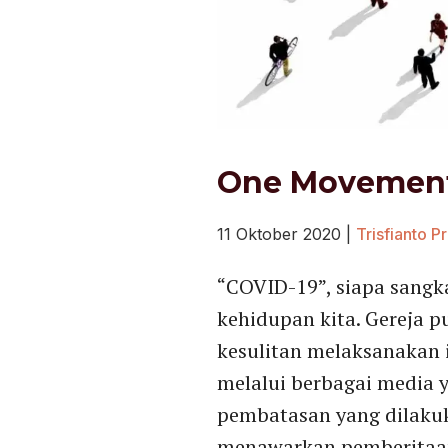
One Movemen
11 Oktober 2020
|
Trisfianto P
“COVID-19”, siapa sangk
kehidupan kita. Gereja p
kesulitan melaksanakan i
melalui berbagai media y
pembatasan yang dilakuk
menawarkan pemberitaan 