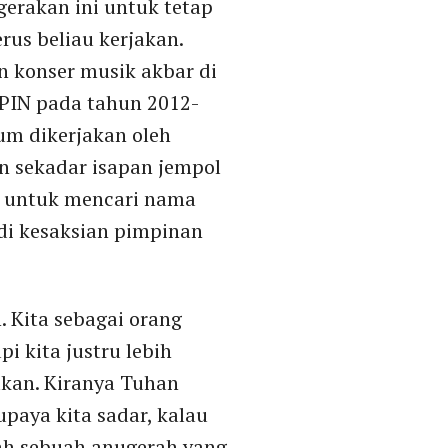
gerakan ini untuk tetap
us beliau kerjakan.
n konser musik akbar di
KPIN pada tahun 2012-
um dikerjakan oleh
an sekadar isapan jempol
an untuk mencari nama
di kesaksian pimpinan
 Kita sebagai orang
i kita justru lebih
akan. Kiranya Tuhan
aya kita sadar, kalau
ah sebuah anugerah yang