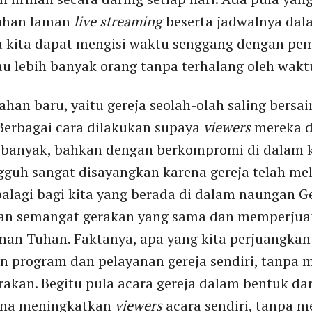
luhan laman
live streaming
beserta jadwalnya dalam
na kita dapat mengisi waktu senggang dengan pem
 lebih banyak orang tanpa terhalang oleh wakt
han baru, yaitu gereja seolah-olah saling bersa
Berbagai cara dilakukan supaya
viewers
mereka d
g banyak, bahkan dengan berkompromi di dalam 
ngguh sangat disayangkan karena gereja telah me
palagi bagi kita yang berada di dalam naungan Ge
an semangat gerakan yang sama dan memperjua
an Tuhan. Faktanya, apa yang kita perjuangkan 
n program dan pelayanan gereja sendiri, tanpa
rakan. Begitu pula acara gereja dalam bentuk dari
ana meningkatkan
viewers
acara sendiri, tanpa 