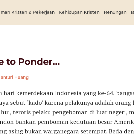
Iman Kristen & Pekerjaan
Kehidupan Kristen
Renungan
I
me to Ponder…
ianturi Huang
um hari kemerdekaan Indonesia yang ke-64, bang
Saya sebut ‘kado’ karena pelakunya adalah orang I
hui, teroris pelaku pengeboman di luar negeri, mu
ndon bahkan pemboman kedutaan besar Amerika S
rang asing bukan warganegara setempat. Beda de