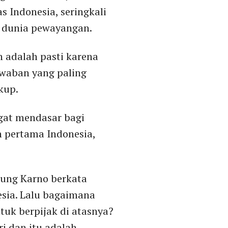
s Indonesia, seringkali
i dunia pewayangan.
 adalah pasti karena
awaban yang paling
kup.
ngat mendasar bagi
n pertama Indonesia,
 Bung Karno berkata
esia. Lalu bagaimana
tuk berpijak di atasnya?
ri dan itu adalah