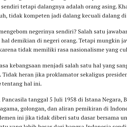
sendiri tetapi dalangnya adalah orang asing. Kha
h, tidak kompeten jadi dalang kecuali dalang d
mengebom negerinya sendiri? Salah satu jawaban
al demikian di negeri orang. Tetapi mungkin j
karena tidak memiliki rasa nasionalisme yang cu
rasa kebangsaan menjadi salah satu hal yang sa
Tidak heran jika proklamator sekaligus preside
n
tentang hal ini.
 Pancasila tanggal 5 Juli 1958 di Istana Negara,
agama, golongan, dan aliran pemikiran di Indon
en ini jika tidak diberi satu dasar bersama un
atu yang lebih besar dari bangsa Indonesia sendi