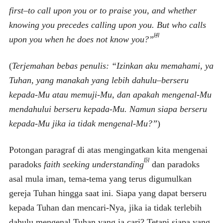
first–to call upon you or to praise you, and whether
knowing you precedes calling upon you. But who calls
[4]
upon you when he does not know you?”
(
Terjemahan bebas penulis: “Izinkan aku memahami, ya
Tuhan, yang manakah yang lebih dahulu–berseru
kepada-Mu atau memuji-Mu, dan apakah mengenal-Mu
mendahului berseru kepada-Mu. Namun siapa berseru
kepada-Mu jika ia tidak mengenal-Mu?”
)
Potongan paragraf di atas mengingatkan kita mengenai
[5]
paradoks
faith seeking understanding
dan paradoks
asal mula iman
,
tema-tema yang terus digumulkan
gereja Tuhan hingga saat ini. Siapa yang dapat berseru
kepada Tuhan dan mencari-Nya, jika ia tidak terlebih
dahulu mengenal Tuhan yang ia cari? Tetapi siapa yang