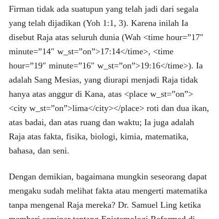
Firman tidak ada suatupun yang telah jadi dari segala
yang telah dijadikan (Yoh 1:1, 3). Karena inilah Ia
disebut Raja atas seluruh dunia (Wah <time hour=”17″
minute=”14″ w_st=”on”>17:14</time>, <time
hour=”19″ minute=”16″ w_st=”on”>19:16</time>). Ia
adalah Sang Mesias, yang diurapi menjadi Raja tidak
hanya atas anggur di Kana, atas <place w_st=”on”>
<city w_st=”on”>lima</city></place> roti dan dua ikan,
atas badai, dan atas ruang dan waktu; Ia juga adalah
Raja atas fakta, fisika, biologi, kimia, matematika,
bahasa, dan seni.
Dengan demikian, bagaimana mungkin seseorang dapat
mengaku sudah melihat fakta atau mengerti matematika
tanpa mengenal Raja mereka? Dr. Samuel Ling ketika