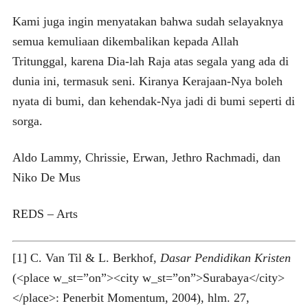
Kami juga ingin menyatakan bahwa sudah selayaknya
semua kemuliaan dikembalikan kepada Allah
Tritunggal, karena Dia-lah Raja atas segala yang ada di
dunia ini, termasuk seni. Kiranya Kerajaan-Nya boleh
nyata di bumi, dan kehendak-Nya jadi di bumi seperti di
sorga.
Aldo Lammy, Chrissie, Erwan, Jethro Rachmadi, dan
Niko De Mus
REDS – Arts
[1] C. Van Til & L. Berkhof,
Dasar Pendidikan Kristen
(<place w_st=”on”><city w_st=”on”>Surabaya</city>
</place>: Penerbit Momentum, 2004), hlm. 27,