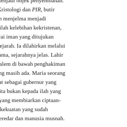
 menjadi objek penyembahan.
Kristologi dan
PIR
, butir
ah menjelma menjadi
lah kelebihan kekristenan,
ai iman yang ditujukan
jarah. Ia dilahirkan melalui
ma, sejarahnya jelas. Lahir
usalem di bawah penghakiman
ng masih ada. Maria seorang
at sebagai gubernur yang
ta bukan kepada ilah yang
s yang membiarkan ciptaan-
 kekuatan yang sudah
 beredar dan manusia musnah.