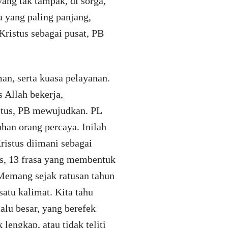
ang tak tampak, di sorga,
a yang paling panjang,
Kristus sebagai pusat, PB
man, serta kuasa pelayanan.
 Allah bekerja,
stus, PB mewujudkan. PL
han orang percaya. Inilah
ristus diimani sebagai
us, 13 frasa yang membentuk
Memang sejak ratusan tahun
atu kalimat. Kita tahu
alu besar, yang berefek
k lengkap, atau tidak teliti