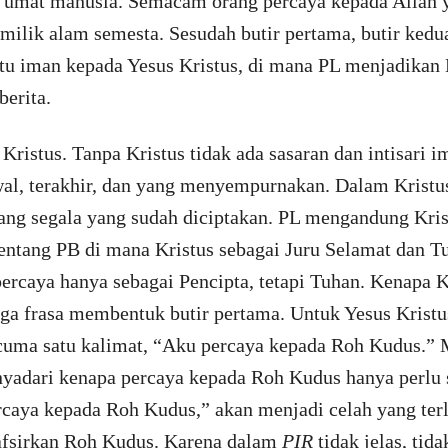
a umat manusia. Semacam orang percaya kepada Allah y
milik alam semesta. Sesudah butir pertama, butir kedu
aitu iman kepada Yesus Kristus, di mana PL menjadikan 
berita.
Kristus. Tanpa Kristus tidak ada sasaran dan intisari i
wal, terakhir, dan yang menyempurnakan. Dalam Kristus
ng segala yang sudah diciptakan. PL mengandung Kri
ntang PB di mana Kristus sebagai Juru Selamat dan Tu
percaya hanya sebagai Pencipta, tetapi Tuhan. Kenapa K
iga frasa membentuk butir pertama. Untuk Yesus Krist
cuma satu kalimat, “Aku percaya kepada Roh Kudus.” 
nyadari kenapa percaya kepada Roh Kudus hanya perlu s
caya kepada Roh Kudus,” akan menjadi celah yang terl
fsirkan Roh Kudus. Karena dalam
PIR
tidak jelas, tida