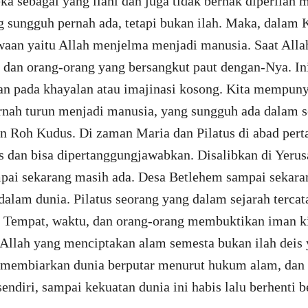
a sebagai yang ilahi dan juga tidak berhak diperilah
 sungguh pernah ada, tetapi bukan ilah. Maka, dalam 
aan yaitu Allah menjelma menjadi manusia. Saat All
 dan orang-orang yang bersangkut paut dengan-Nya. Ini
n pada khayalan atau imajinasi kosong. Kita mempuny
rnah turun menjadi manusia, yang sungguh ada dalam se
 Roh Kudus. Di zaman Maria dan Pilatus di abad perta
as dan bisa dipertanggungjawabkan. Disalibkan di Yer
mpai sekarang masih ada. Desa Betlehem sampai sekara
alam dunia. Pilatus seorang yang dalam sejarah tercat
 Tempat, waktu, dan orang-orang membuktikan iman ki
. Allah yang menciptakan alam semesta bukan ilah dei
, membiarkan dunia berputar menurut hukum alam, dan
sendiri, sampai kekuatan dunia ini habis lalu berhenti