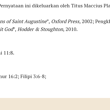
 Pernyataan ini dikeluarkan oleh Titus Maccius P
ns of Saint Augustine
”,
Oxford Press,
2002; Pengk
it God
”,
Hodder & Stoughton
, 2010.
i 11:8.
r 16:2; Filipi 3:6-8;