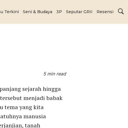
su Terkini
Seni & Budaya
3P
Seputar GRII
Resensi
5 min read
epanjang sejarah hingga
 tersebut menjadi babak
tu tema yang kita
Jatuhnya manusia
rjanjian, tanah