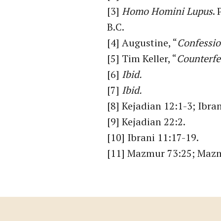
[3]
Homo Homini Lupus
.
B.C.
[4] Augustine, “
Confessio
[5] Tim Keller, “
Counterfe
[6]
Ibid.
[7]
Ibid.
[8] Kejadian 12:1-3; Ibran
[9] Kejadian 22:2.
[10] Ibrani 11:17-19.
[11] Mazmur 73:25; Mazmu