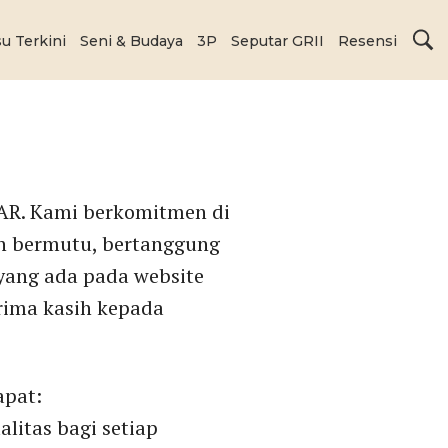
su Terkini
Seni & Budaya
3P
Seputar GRII
Resensi
LAR. Kami berkomitmen di
an bermutu, bertanggung
yang ada pada website
erima kasih kepada
apat:
litas bagi setiap