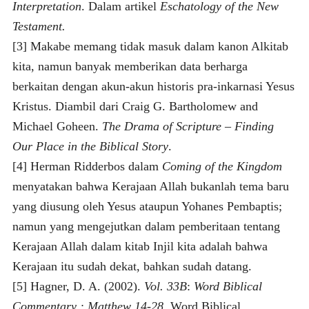
Interpretation
. Dalam artikel
Eschatology of the New
Testament.
[3] Makabe memang tidak masuk dalam kanon Alkitab
kita, namun banyak memberikan data berharga
berkaitan dengan akun-akun historis pra-inkarnasi Yesus
Kristus. Diambil dari Craig G. Bartholomew and
Michael Goheen.
The Drama of Scripture – Finding
Our Place in the Biblical Story
.
[4] Herman Ridderbos dalam
Coming of the Kingdom
menyatakan bahwa Kerajaan Allah bukanlah tema baru
yang diusung oleh Yesus ataupun Yohanes Pembaptis;
namun yang mengejutkan dalam pemberitaan tentang
Kerajaan Allah dalam kitab Injil kita adalah bahwa
Kerajaan itu sudah dekat, bahkan sudah datang.
[5] Hagner, D. A. (2002).
Vol. 33B
:
Word Biblical
Commentary : Matthew 14-28
. Word Biblical