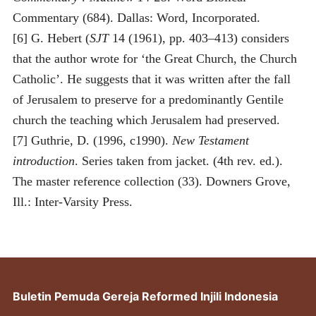
Commentary (684). Dallas: Word, Incorporated.
[6] G. Hebert (
SJT
14 (1961), pp. 403–413) considers
that the author wrote for ‘the Great Church, the Church
Catholic’. He suggests that it was written after the fall
of Jerusalem to preserve for a predominantly Gentile
church the teaching which Jerusalem had preserved.
[7] Guthrie, D. (1996, c1990).
New Testament
introduction
. Series taken from jacket. (4th rev. ed.).
The master reference collection (33). Downers Grove,
Ill.: Inter-Varsity Press.
Buletin Pemuda Gereja Reformed Injili Indonesia