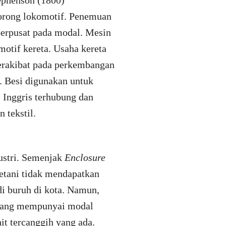
tephenson (1800)
orong lokomotif. Penemuan
 berpusat pada modal. Mesin
otif kereta. Usaha kereta
berakibat pada perkembangan
. Besi digunakan untuk
 Inggris terhubung dan
 tekstil.
ustri. Semenjak
Enclosure
petani tidak mendapatkan
i buruh di kota. Namun,
a yang mempunyai modal
t tercanggih yang ada.