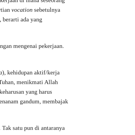
ekerjaan di mana seseorang
rtian
vocation
sebetulnya
 berarti ada yang
angan mengenai pekerjaan.
a
), kehidupan aktif/kerja
 Tuhan, menikmati Allah
 keharusan yang harus
, menanam gandum, membajak
 Tak satu pun di antaranya