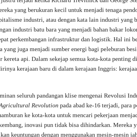
justru terjadi ketika Richard Trevithick dan George S
reka yang berukuran kecil untuk menjadi tenaga pend
italisme industri, atau dengan kata lain industri yang
an industri batu bara yang menjadi bahan bakar lokom
t perkembangan infrastruktur dan logistik. Hal ini 
 yang juga menjadi sumber energi bagi peleburan besi
 kereta api. Dalam sekejap semua kota-kota penting di
inya kerajaan baru di dalam kerajaan Inggris: kerajaan
erminan seluruh pandangan klise mengenai Revolusi Ind
Agricultural Revolution
pada abad ke-16 terjadi, para 
rhamburan ke kota-kota untuk mencari pekerjaan menjad
erkembang, inovasi pun tidak bisa dihindarkan. Merek
kan keuntungan dengan menggunakan mesin-mesin jahi