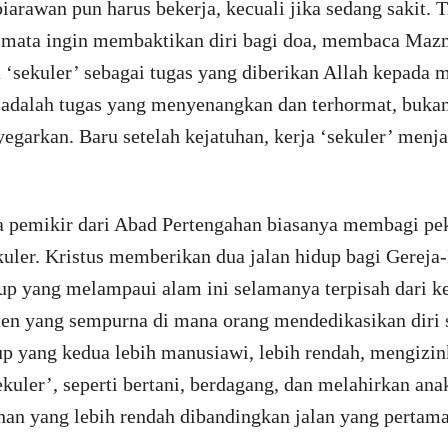
biarawan pun harus bekerja, kecuali jika sedang sakit. 
-mata ingin membaktikan diri bagi doa, membaca Mazm
‘sekuler’ sebagai tugas yang diberikan Allah kepada 
 adalah tugas yang menyenangkan dan terhormat, bukan 
egarkan. Baru setelah kejatuhan, kerja ‘sekuler’ men
ara pemikir dari Abad Pertengahan biasanya membagi pe
ekuler. Kristus memberikan dua jalan hidup bagi Gereja-
dup yang melampaui alam ini selamanya terpisah dari k
ten yang sempurna di mana orang mendedikasikan diri
up yang kedua lebih manusiawi, lebih rendah, mengizi
kuler’, seperti bertani, berdagang, dan melahirkan ana
ehan yang lebih rendah dibandingkan jalan yang pertama