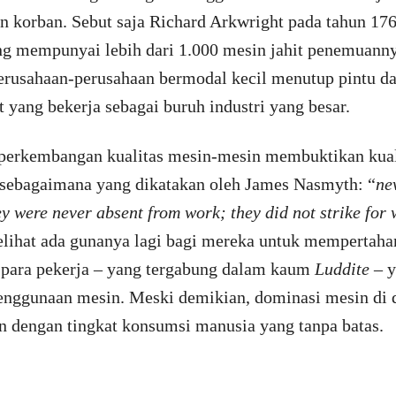
 korban. Sebut saja Richard Arkwright pada tahun 17
g mempunyai lebih dari 1.000 mesin jahit penemuanny
rusahaan-perusahaan bermodal kecil menutup pintu 
 yang bekerja sebagai buruh industri yang besar.
, perkembangan kualitas mesin-mesin membuktikan kual
h sebagaimana yang dikatakan oleh James Nasmyth: “
ne
ey were never absent from work; they did not strike fo
elihat ada gunanya lagi bagi mereka untuk mempertahan
 para pekerja – yang tergabung dalam kaum
Luddite
– 
enggunaan mesin. Meski demikian, dominasi mesin di d
n dengan tingkat konsumsi manusia yang tanpa batas.