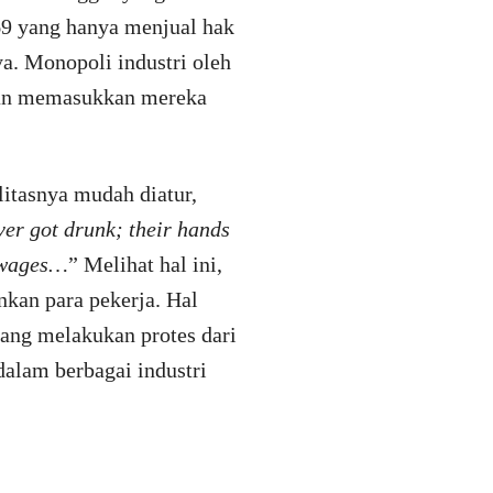
69 yang hanya menjual hak
a. Monopoli industri oleh
dan memasukkan mereka
itasnya mudah diatur,
ver got drunk; their hands
r wages…
” Melihat hal ini,
kan para pekerja. Hal
yang melakukan protes dari
alam berbagai industri