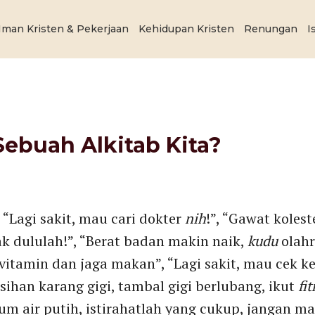
Iman Kristen & Pekerjaan
Kehidupan Kristen
Renungan
I
Sebuah Alkitab Kita?
, “Lagi sakit, mau cari dokter
nih
!”, “Gawat kolest
 dululah!”, “Berat badan makin naik,
kudu
olah
vitamin dan jaga makan”, “Lagi sakit, mau cek k
sihan karang gigi, tambal gigi berlubang, ikut
fi
um air putih, istirahatlah yang cukup, jangan 