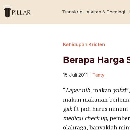
Transkrip
Alkitab & Theologi
Kehidupan Kristen
Berapa Harga 
15 Juli 2011
|
Tanty
“
Laper
nih
, makan
yuks
!”
makan makanan berlemak
gak
fit jadi harus minum 
medical check up
, pember
olahraga, banyaklah min