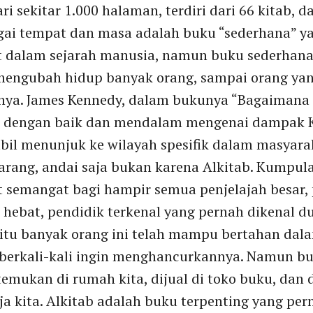
ari sekitar 1.000 halaman, terdiri dari 66 kitab, 
agai tempat dan masa adalah buku “sederhana” y
it dalam sejarah manusia, namun buku sederhana
mengubah hidup banyak orang, sampai orang yan
nya. James Kennedy, dalam bukunya “Bagaimana J
is dengan baik dan mendalam mengenai dampak Ki
il menunjuk ke wilayah spesifik dalam masyarak
arang, andai saja bukan karena Alkitab. Kumpula
t semangat bagi hampir semua penjelajah besar, 
si hebat, pendidik terkenal yang pernah dikenal d
tu banyak orang ini telah mampu bertahan dal
berkali-kali ingin menghancurkannya. Namun bu
temukan di rumah kita, dijual di toko buku, dan
ja kita. Alkitab adalah buku terpenting yang per