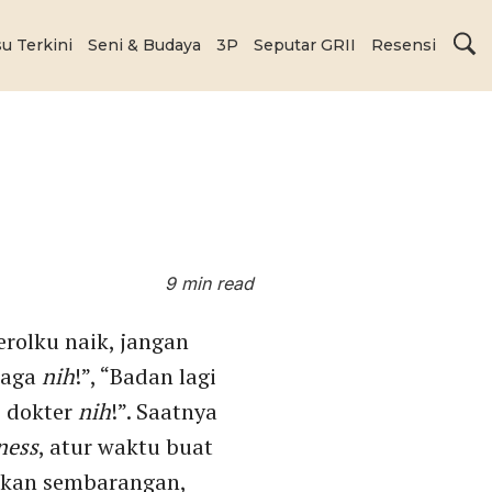
su Terkini
Seni & Budaya
3P
Seputar GRII
Resensi
9 min read
erolku naik, jangan
raga
nih
!”, “Badan lagi
e dokter
nih
!”. Saatnya
tness
, atur waktu buat
makan sembarangan,