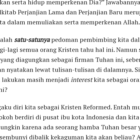
kan serta hidup memperkenan Dia?” Jawabannya 
lkitab Perjanjian Lama dan Perjanjian Baru mer
a dalam memuliakan serta memperkenan Allah.
dalah
satu-satunya
pedoman pembimbing kita da
i-lagi semua orang Kristen tahu hal ini. Namun
 yang diagungkan sebagai firman Tuhan ini, sebe
an nyatakan lewat tulisan-tulisan di dalamnya. 
a lakukan masih menjadi
interest
kita sebagai or
ni?
ku diri kita sebagai Kristen Reformed. Entah mu
koh berdiri di pusat ibu kota Indonesia dan kit
mungkin karena ada seorang hamba Tuhan besar
ersembunyi dibalik kekaguman kita akan beliau?