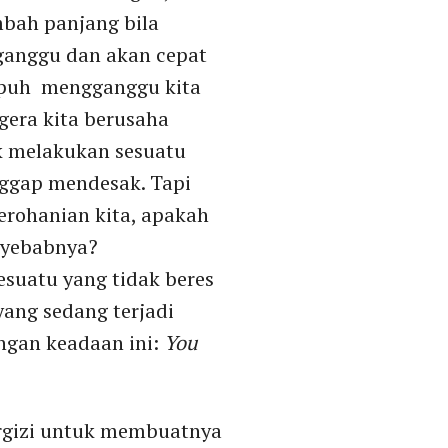
ambah panjang bila
erganggu dan akan cepat
mpuh mengganggu kita
egera kita berusaha
k melakukan sesuatu
nggap mendesak. Tapi
erohanian kita, apakah
nyebabnya?
esuatu yang tidak beres
yang sedang terjadi
ngan keadaan ini:
You
rgizi untuk membuatnya