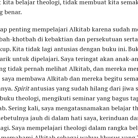
kita belajar theologi, tidak membuat kita semak
g benar.
gap penting mempelajari Alkitab karena sudah m
tbah-khotbah di kebaktian dan persekutuan sert
up. Kita tidak lagi antusias dengan buku ini. Bu
arik untuk dipelajari. Saya teringat akan anak-an
ang tidak pernah melihat Alkitab, dan mereka me
i saya membawa Alkitab dan mereka begitu sema
nya.
Spirit
antusias yang sudah hilang dari jiwa
buku theologi, mengikuti seminar yang bagus ta
ab. Sering kali, saya mengatasnamakan belajar t
ebetulnya jauh di dalam hati saya, kerinduan d
agi. Saya mempelajari theologi dalam rangka belaj
a memahami Alkitab sebagai wahyu khusus yang 