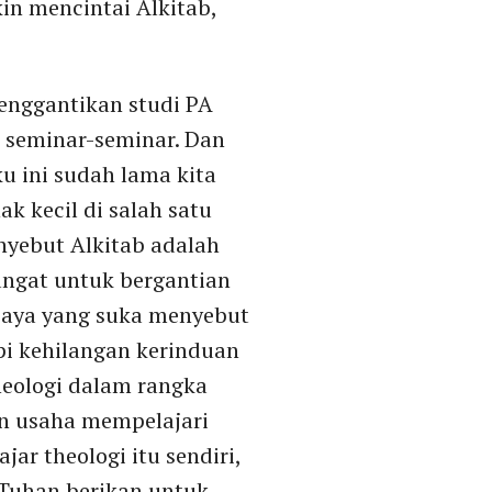
in mencintai Alkitab,
enggantikan studi PA
a seminar-seminar. Dan
ku ini sudah lama kita
ak kecil di salah satu
nyebut Alkitab adalah
ngat untuk bergantian
 saya yang suka menyebut
pi kehilangan kerinduan
heologi dalam rangka
an usaha mempelajari
ar theologi itu sendiri,
Tuhan berikan untuk