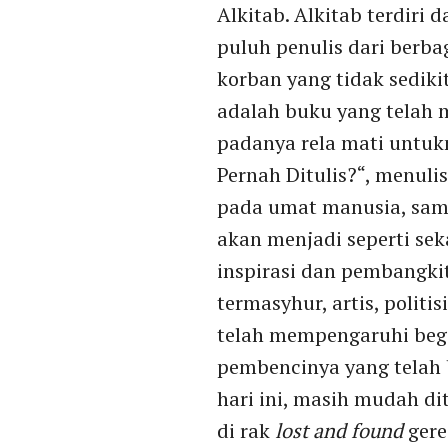
Alkitab. Alkitab terdiri d
puluh penulis dari berb
korban yang tidak sedik
adalah buku yang telah 
padanya rela mati untuk
Pernah Ditulis?“, menul
pada umat manusia, samb
akan menjadi seperti sek
inspirasi dan pembangki
termasyhur, artis, politi
telah mempengaruhi begi
pembencinya yang telah 
hari ini, masih mudah di
di rak
lost and found
gere