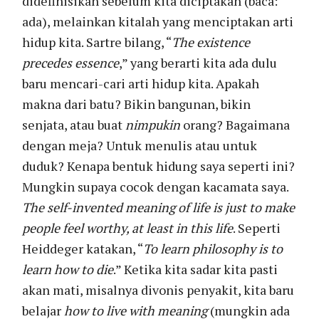
didefinisikan sebelum kita diciptakan (baca:
ada), melainkan kitalah yang menciptakan arti
hidup kita. Sartre bilang, “
The existence
precedes essence
,” yang berarti kita ada dulu
baru mencari-cari arti hidup kita. Apakah
makna dari batu? Bikin bangunan, bikin
senjata, atau buat
nimpukin
orang? Bagaimana
dengan meja? Untuk menulis atau untuk
duduk? Kenapa bentuk hidung saya seperti ini?
Mungkin supaya cocok dengan kacamata saya.
The self-invented meaning of life is just to make
people feel worthy, at least in this life
. Seperti
Heiddeger katakan, “
To learn philosophy is to
learn how to die
.” Ketika kita sadar kita pasti
akan mati, misalnya divonis penyakit, kita baru
belajar
how to live with meaning
(mungkin ada