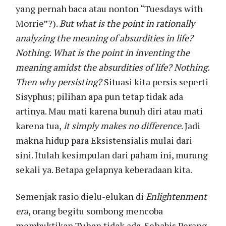
yang pernah baca atau nonton “Tuesdays with
Morrie”?).
But what is the point in rationally
analyzing the meaning of absurdities in life?
Nothing. What is the point in inventing the
meaning amidst the absurdities of life? Nothing.
Then why persisting?
Situasi kita persis seperti
Sisyphus; pilihan apa pun tetap tidak ada
artinya. Mau mati karena bunuh diri atau mati
karena tua,
it simply makes no difference
. Jadi
makna hidup para Eksistensialis mulai dari
sini. Itulah kesimpulan dari paham ini, murung
sekali ya. Betapa gelapnya keberadaan kita.
Semenjak rasio dielu-elukan di
Enlightenment
era
, orang begitu sombong mencoba
membuktikan Tuhan tidak ada. Sehabis Perang