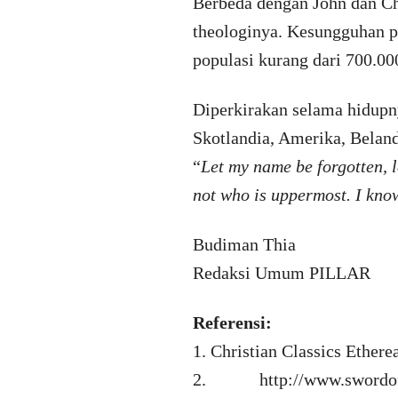
Berbeda dengan John dan Ch
theologinya. Kesungguhan p
populasi kurang dari 700.00
Diperkirakan selama hidupny
Skotlandia, Amerika, Beland
“
Let my name be forgotten, l
not who is uppermost. I know
Budiman Thia
Redaksi Umum PILLAR
Referensi:
1. Christian Classics Ether
2. http://www.swordofth