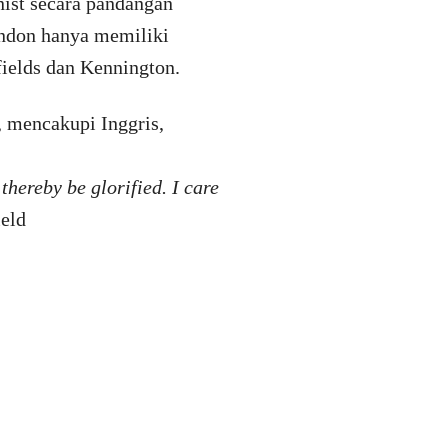
nist secara pandangan
ondon hanya memiliki
fields dan Kennington.
, mencakupi Inggris,
thereby be glorified. I care
ield