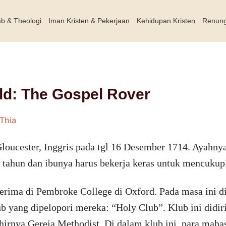
ab & Theologi
Iman Kristen & Pekerjaan
Kehidupan Kristen
Renun
ld: The Gospel Rover
Thia
Gloucester, Inggris pada tgl 16 Desember 1714. Ayahn
 tahun dan ibunya harus bekerja keras untuk mencukup
terima di Pembroke College di Oxford. Pada masa ini d
b yang dipelopori mereka: “Holy Club”. Klub ini didir
hirnya Gereja Methodist. Di dalam klub ini, para mahas