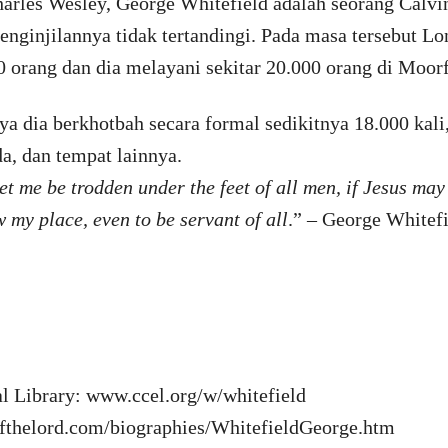
arles Wesley, George Whitefield adalah seorang Calvi
enginjilannya tidak tertandingi. Pada masa tersebut L
0 orang dan dia melayani sekitar 20.000 orang di Moor
a dia berkhotbah secara formal sedikitnya 18.000 kali
a, dan tempat lainnya.
et me be trodden under the feet of all men, if Jesus may 
 my place, even to be servant of all
.” – George Whitef
eal Library: www.ccel.org/w/whitefield
elord.com/biographies/WhitefieldGeorge.htm