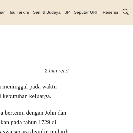
gan
Isu Terkini
Seni & Budaya
3P
Seputar GRII
Resensi
2 min read
ya meninggal pada waktu
i kebutuhan keluarga.
ia bertemu dengan John dan
ikan pada tahun 1729 di
iswa secara disiplin melatih