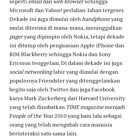
seperti
email
dan
web browser
sehingga
Microsoft dan Yahoo! perlahan-lahan tergeser.
Dekade ini juga dimulai oleh
handphone
yang
mulai diterima di mana-mana, meninggalkan
pager
yang dipimpin oleh Nokia, tetapi dekade
ini ditutup oleh penguasaan Apple iPhone dan
RIM Blackberry sehingga Nokia dan Sony
Ericsson tenggelam. Di dalam dekade ini juga
social networking
lahir yang dimulai dengan
populernya Friendster yang ditenggelamkan
begitu saja oleh Twitter dan juga Facebook
karya Mark Zuckerberg dari Harvard University
yang telah dinobatkan
TIME magazine
menjadi
P
eople of the Year
2010 yang baru lalu sebagai
orang yang telah mengubah cara manusia
berinteraksi satu sama lain.