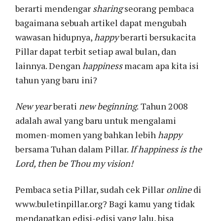
berarti mendengar
sharing
seorang pembaca
bagaimana sebuah artikel dapat mengubah
wawasan hidupnya,
happy
berarti bersukacita
Pillar dapat terbit setiap awal bulan, dan
lainnya. Dengan
happiness
macam apa kita isi
tahun yang baru ini?
New year
berati
new beginning
.
Tahun 2008
adalah awal yang baru untuk mengalami
momen-momen yang bahkan lebih
happy
bersama Tuhan dalam Pillar.
If happiness is the
Lord, then be Thou my vision!
Pembaca setia Pillar, sudah cek Pillar
online
di
www.buletinpillar.org? Bagi kamu yang tidak
mendapatkan edisi-edisi yang lalu, bisa