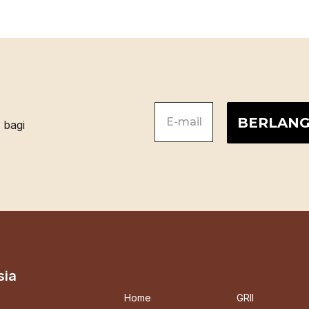
sia
Home
GRII