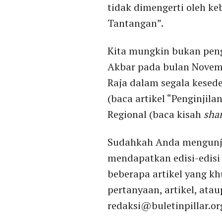
tidak dimengerti oleh k
Tantangan”.
Kita mungkin bukan peng
Akbar pada bulan Novemb
Raja dalam segala kesed
(baca artikel “Penginjil
Regional (baca kisah
sha
Sudahkah Anda mengunjun
mendapatkan edisi-edisi
beberapa artikel yang kh
pertanyaan, artikel, ata
redaksi@buletinpillar.or