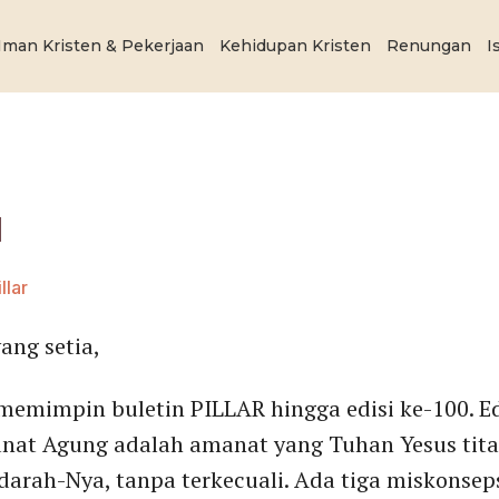
Iman Kristen & Pekerjaan
Kehidupan Kristen
Renungan
I
1
llar
ng setia,
memimpin buletin PILLAR hingga edisi ke-100. Ed
anat Agung adalah amanat yang Tuhan Yesus tita
 darah-Nya, tanpa terkecuali. Ada tiga miskonse