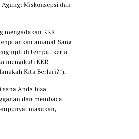
t Agung: Miskonsepsi dan
ang mengadakan KKR
 menjalankan amanat Sang
ginjili di tempat kerja
isa mengikuti KKR
anakah Kita Berlari?”).
i sana Anda bisa
langganan dan membaca
mempunyai masukan,