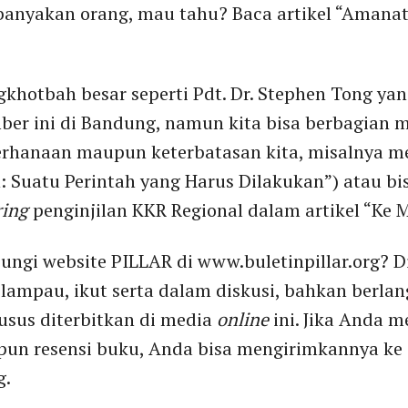
ebanyakan orang, mau tahu? Baca artikel “Amana
khotbah besar seperti Pdt. Dr. Stephen Tong y
er ini di Bandung, namun kita bisa berbagian
erhanaan maupun keterbatasan kita, misalnya men
an: Suatu Perintah yang Harus Dilakukan”) atau b
ring
penginjilan KKR Regional dalam artikel “Ke M
gi website PILLAR di www.buletinpillar.org? D
 lampau, ikut serta dalam diskusi, bahkan ber
usus diterbitkan di media
online
ini. Jika Anda 
upun resensi buku, Anda bisa mengirimkannya ke
g.