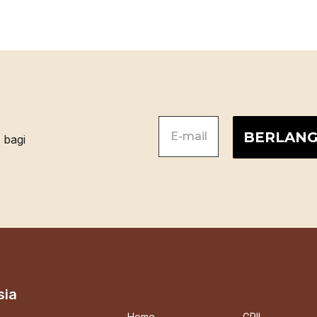
sia
Home
GRII