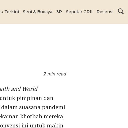
su Terkini
Seni & Budaya
3P
Seputar GRII
Resensi
2 min read
aith and World
r untuk pimpinan dan
i dalam suasana pandemi
rekaman khotbah mereka,
konvensi ini untuk makin