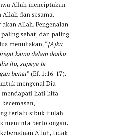
bahwa Allah menciptakan
a Allah dan sesama.
 akan Allah. Pengenalan
 paling sehat, dan paling
us menuliskan, “
[A]ku
gingat kamu dalam doaku
ia itu, supaya Ia
gan benar
” (Ef. 1:16-17).
 untuk mengenal Dia
a mendapati hati kita
n, kecemasan,
ng terlalu sibuk itulah
tuk meminta pertolongan.
 keberadaan Allah, tidak