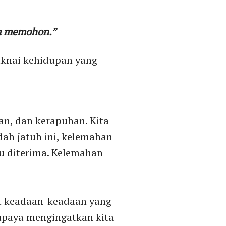
ku memohon
.
”
knai kehidupan yang
n, dan kerapuhan. Kita
dah jatuh ini, kelemahan
lu diterima. Kelemahan
at keadaan-keadaan yang
upaya mengingatkan kita