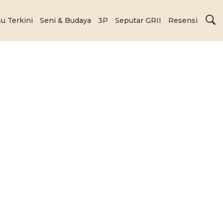
su Terkini
Seni & Budaya
3P
Seputar GRII
Resensi