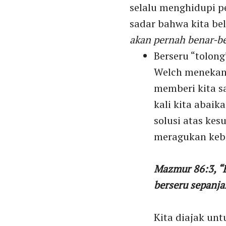
selalu menghidupi p
sadar bahwa kita be
akan pernah benar-be
Berseru “tolong
Welch menekank
memberi kita s
kali kita abaik
solusi atas kes
meragukan keb
Mazmur 86:3, “E
berseru sepanja
Kita diajak un