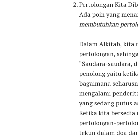
Pertolongan Kita Di
Ada poin yang menar
membutuhkan pertol
Dalam Alkitab, kit
pertolongan, sehing
“Saudara-saudara, 
penolong yaitu keti
bagaimana seharusn
mengalami penderita
yang sedang putus a
Ketika kita bersedi
pertolongan-pertolo
tekun dalam doa da