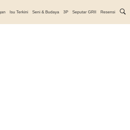
gan
Isu Terkini
Seni & Budaya
3P
Seputar GRII
Resensi