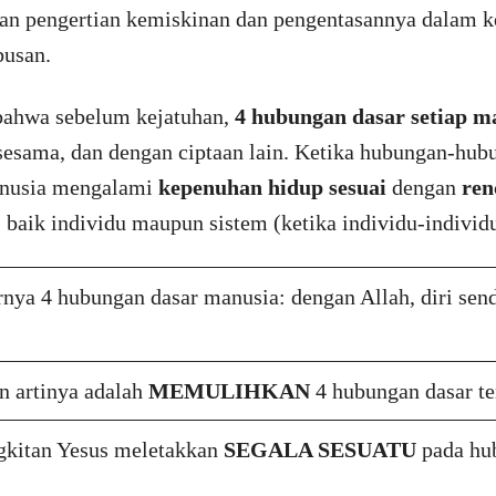
kan pengertian kemiskinan dan pengentasannya dalam 
busan.
bahwa sebelum kejatuhan,
4 hubungan dasar setiap m
 sesama, dan dengan ciptaan lain. Ketika hubungan-hub
anusia mengalami
kepenuhan hidup
sesuai
dengan
ren
 baik individu maupun sistem (ketika individu-individ
nya 4 hubungan dasar manusia: dengan Allah, diri send
n artinya adalah
MEMULIHKAN
4 hubungan dasar te
gkitan Yesus meletakkan
SEGALA SESUATU
pada hu