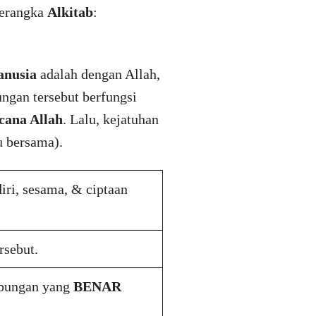
kerangka
Alkitab
:
anusia
adalah dengan Allah,
ungan tersebut berfungsi
cana Allah
. Lalu, kejatuhan
u bersama).
iri, sesama, & ciptaan
rsebut.
bungan yang
BENAR