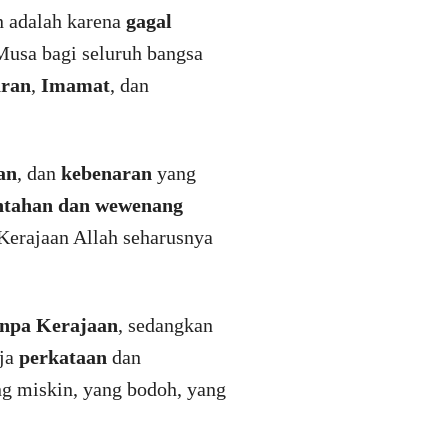
n adalah karena
gagal
Musa bagi seluruh bangsa
aran
,
Imamat
, dan
an
, dan
kebenaran
yang
intahan dan wewenang
Kerajaan Allah seharusnya
anpa Kerajaan
, sedangkan
aja
perkataan
dan
ang miskin, yang bodoh, yang