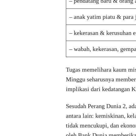
– pendatang baru & orang 
– anak yatim piatu & para 
– kekerasan & kerusuhan e
– wabah, kekerasan, gemp
Tugas memelihara kaum miski
Minggu seharusnya memberik
implikasi dari kedatangan Kr
Sesudah Perang Dunia 2, ad
antara lain: kemiskinan, ke
tidak mencukupi, dan ekono
oleh Bank Dunia memberikan