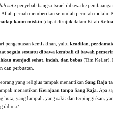
lah satu
penyebab bangsa Israel dibawa ke pembuanga
? Allah pernah memberikan sejumlah perintah melalui 
rhadap kaum miskin
(dapat dirujuk dalam Kitab
Kelu
ari pengentasan kemiskinan, yaitu
keadilan
,
perdamai
aat segala sesuatu dibawa kembali di bawah pemer
ihkan menjadi sehat, indah, dan bebas
(Tim Keller). 
n dan perbuatan.
 seorang yang religius tampak menantikan
Sang Raja t
 tampak menantikan
Kerajaan tanpa Sang Raja
. Apa s
ng buta, yang lumpuh, yang sakit dan terpinggirkan, y
g dihina?