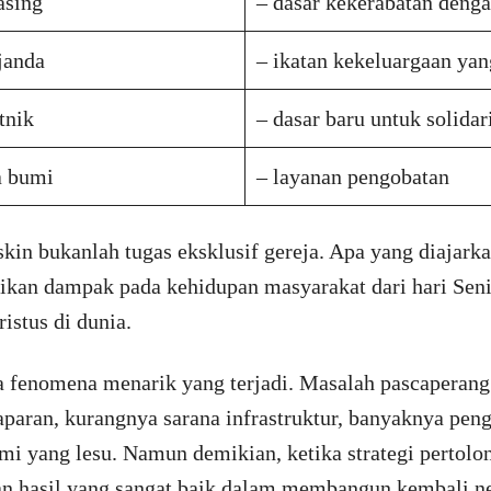
asing
– dasar kekerabatan denga
janda
– ikatan kekeluargaan ya
tnik
– dasar baru untuk solidari
a bumi
– layanan pengobatan
n bukanlah tugas eksklusif gereja. Apa yang diajarkan
an dampak pada kehidupan masyarakat dari hari Seni
istus di dunia.
a fenomena menarik yang terjadi. Masalah pascaperang
laparan, kurangnya sarana infrastruktur, banyaknya peng
mi yang lesu. Namun demikian, ketika strategi pertolo
 hasil yang sangat baik dalam membangun kembali nega