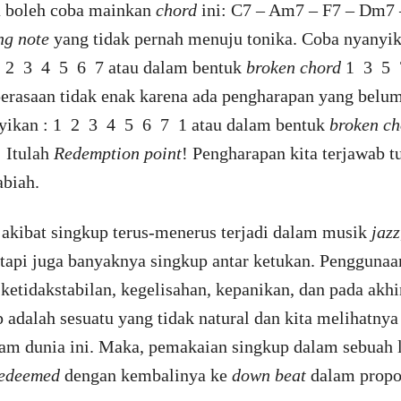
a boleh coba mainkan
chord
ini: C7 – Am7 – F7 – Dm7 
ng note
yang tidak pernah menuju tonika. Coba nyanyi
: 1 2 3 4 5 6 7 atau dalam bentuk
broken chord
1 3 5 7
erasaan tidak enak karena ada pengharapan yang belum 
anyikan : 1 2 3 4 5 6 7 1 atau dalam bentuk
broken ch
! Itulah
Redemption point
! Pengharapan kita terjawab t
abiah.
 akibat singkup terus-menerus terjadi dalam musik
jazz
etapi juga banyaknya singkup antar ketukan. Penggunaa
etidakstabilan, kegelisahan, kepanikan, dan pada ak
adalah sesuatu yang tidak natural dan kita melihatnya 
alam dunia ini. Maka, pemakaian singkup dalam sebuah 
edeemed
dengan kembalinya ke
down beat
dalam propo