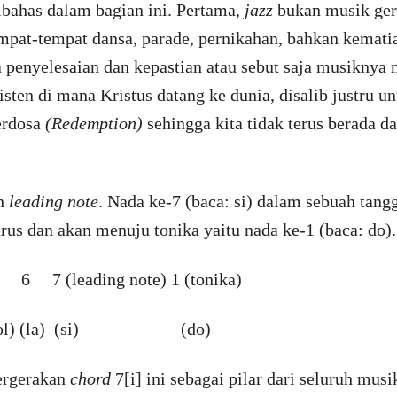
ibahas dalam bagian ini. Pertama,
jazz
bukan musik gere
mpat-tempat dansa, parade, pernikahan, bahkan kemat
penyelesaian dan kepastian atau sebut saja musiknya 
sten di mana Kristus datang ke dunia, disalib justru 
erdosa
(Redemption)
sehingga kita tidak terus berada
ah
leading note
. Nada ke-7 (baca: si) dalam sebuah tang
arus dan akan menuju tonika yaitu nada ke-1 (baca: do).
ading note) 1 (tonika)
 (sol) (la) (si) (do)
ergerakan
chord
7[i] ini sebagai pilar dari seluruh mus