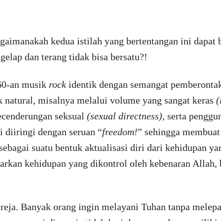
aimanakah kedua istilah yang bertentangan ini dapat 
gelap dan terang tidak bisa bersatu?!
960-an musik
rock
identik dengan semangat pemberontak
k natural, misalnya melalui volume yang sangat keras
(
kecenderungan seksual
(sexual directness)
, serta penggu
 diiringi dengan seruan “
freedom!
” sehingga membuat
bagai suatu bentuk aktualisasi diri dari kehidupan yan
arkan kehidupan yang dikontrol oleh kebenaran Allah,
gereja. Banyak orang ingin melayani Tuhan tanpa melep