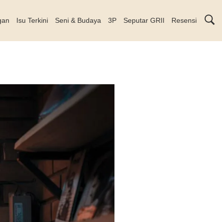
gan
Isu Terkini
Seni & Budaya
3P
Seputar GRII
Resensi