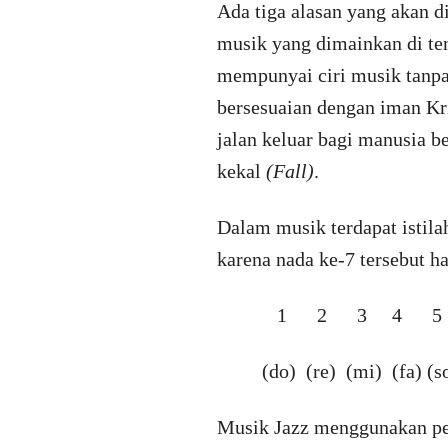
Ada tiga alasan yang akan d
musik yang dimainkan di te
mempunyai ciri musik tanpa 
bersesuaian dengan iman Kri
jalan keluar bagi manusia b
kekal
(Fall)
.
Dalam musik terdapat istil
karena nada ke-7 tersebut h
1 2 3 4 5 6 7 (le
(do) (re) (mi) (fa)
Musik Jazz menggunakan p