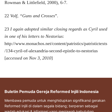
Rowman & Littlefield, 2000), 6-7.
22
Volf, “Guns and Crosses
”.
23
I again adopted similar closing regards as Cyril used
in one of his letters to Nestorius
:
http://www.monachos.net/content/patristics/patristictexts
/134-cyril-of-alexandria-second-epistle-to-nestorius
[
accessed on Nov 3, 2010
]
Buletin Pemuda Gereja Reformed Injili Indonesia
Membawa pemuda untuk menghidupkan signifikansi gerakan
Reformed Injili di dalam segala bidang; berperan sebagai
wadah edukasi & informasi yang menjawab kebutuhan