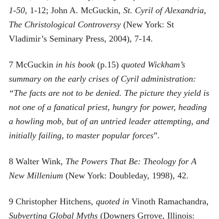
1-50
, 1-12; John A. McGuckin,
St. Cyril of Alexandria,
The Christological Controversy
(New York: St
Vladimir’s Seminary Press, 2004), 7-14.
7 McGuckin
in his book
(p.15)
quoted Wickham’s
summary on the early crises of Cyril administration:
“The facts are not to be denied. The picture they yield is
not one of a fanatical priest, hungry for power, heading
a howling mob, but of an untried leader attempting, and
initially failing, to master popular forces
”.
8 Walter Wink,
The Powers That Be: Theology for A
New Millenium
(New York: Doubleday, 1998), 42.
9 Christopher Hitchens,
quoted in
Vinoth Ramachandra,
Subverting Global Myths
(Downers Grrove, Illinois: