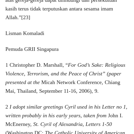
atas gereja-gereja dapat dilindungi dan persekutuan
kasih terus tidak terputuskan antara sesama imam
Allah.”[23]
Lisman Komaladi
Pemuda GRII Singapura
1 Christopher D. Marshall, “
For God’s Sake: Religious
Violence, Terrorism, and the Peace of Christ” (paper
presented at the
Micah Network Conference, Chiang
Mai, Thailand, September 11-16, 2006), 9.
2
I adopt similar greetings Cyril used in his Letter no 1,
written probably in his early years, taken from
John I.
McEnerney,
St. Cyril of Alexandria, Letters 1-50
(Washington DC:
The Catholic University of American