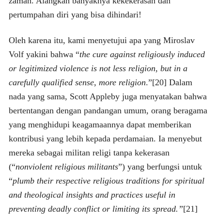
zaman. Alangkah banyaknya kekekerasan dan
pertumpahan diri yang bisa dihindari!
Oleh karena itu, kami menyetujui apa yang Miroslav
Volf yakini bahwa “
the cure against religiously induced
or legitimized violence is not less religion, but in a
carefully qualified sense, more religion
.”[20] Dalam
nada yang sama, Scott Appleby juga menyatakan bahwa
bertentangan dengan pandangan umum, orang beragama
yang menghidupi keagamaannya dapat memberikan
kontribusi yang lebih kepada perdamaian. Ia menyebut
mereka sebagai militan religi tanpa kekerasan
(“
nonviolent religious militants
”) yang berfungsi untuk
“
plumb their respective religious traditions for spiritual
and theological insights and practices useful in
preventing deadly conflict or limiting its spread.”
[21]