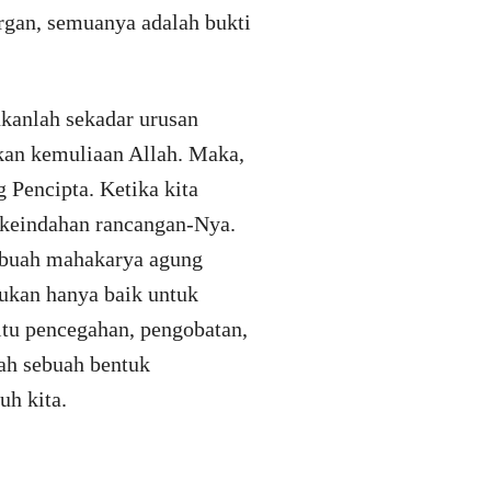
rgan, semuanya adalah bukti
ukanlah sekadar urusan
kan kemuliaan Allah. Maka,
g Pencipta. Ketika kita
n keindahan rancangan-Nya.
ebuah mahakarya agung
bukan hanya baik untuk
itu pencegahan, pengobatan,
ah sebuah bentuk
buh kita.