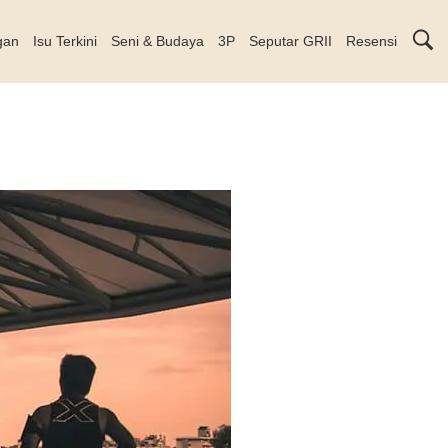
gan
Isu Terkini
Seni & Budaya
3P
Seputar GRII
Resensi