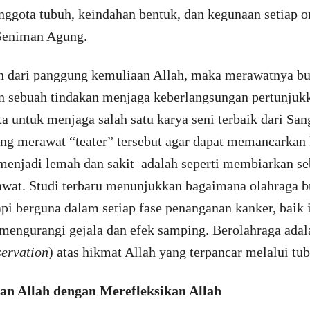
nggota tubuh, keindahan bentuk, dan kegunaan setiap o
 Seniman Agung.
ian dari panggung kemuliaan Allah, maka merawatnya b
an sebuah tindakan menjaga keberlangsungan pertunjuk
a untuk menjaga salah satu karya seni terbaik dari San
dang merawat “teater” tersebut agar dapat memancarka
menjadi lemah dan sakit adalah seperti membiarkan s
rawat. Studi terbaru menunjukkan bagaimana olahraga 
pi berguna dalam setiap fase penanganan kanker, baik 
engurangi gejala dan efek samping. Berolahraga adal
servation
) atas hikmat Allah yang terpancar melalui tu
an Allah dengan Merefleksikan Allah