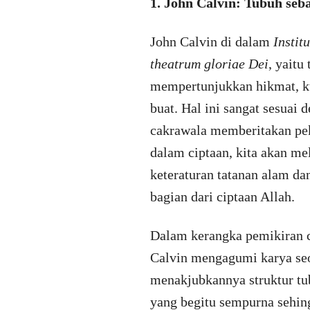
1. John Calvin: Tubuh seb
John Calvin di dalam
Instit
theatrum gloriae Dei
, yaitu
mempertunjukkan hikmat, ku
buat. Hal ini sangat sesuai
cakrawala memberitakan pek
dalam ciptaan, kita akan meli
keteraturan tatanan alam d
bagian dari ciptaan Allah.
Dalam kerangka pemikiran c
Calvin mengagumi karya seo
menakjubkannya struktur tu
yang begitu sempurna sehing