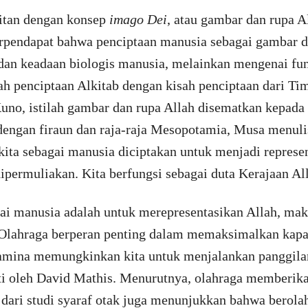
aitan dengan konsep
imago Dei
, atau gambar dan rupa A
erpendapat bahwa penciptaan manusia sebagai gambar d
dan keadaan biologis manusia, melainkan mengenai fun
 penciptaan Alkitab dengan kisah penciptaan dari Ti
uno, istilah gambar dan rupa Allah disematkan kepad
 dengan firaun dan raja-raja Mesopotamia, Musa menu
ita sebagai manusia diciptakan untuk menjadi represen
ipermuliakan. Kita berfungsi sebagai duta Kerajaan All
gai manusia adalah untuk merepresentasikan Allah, mak
 Olahraga berperan penting dalam memaksimalkan kapas
stamina memungkinkan kita untuk menjalankan panggila
roti oleh David Mathis. Menurutnya, olahraga memberik
 dari studi syaraf otak juga menunjukkan bahwa berol