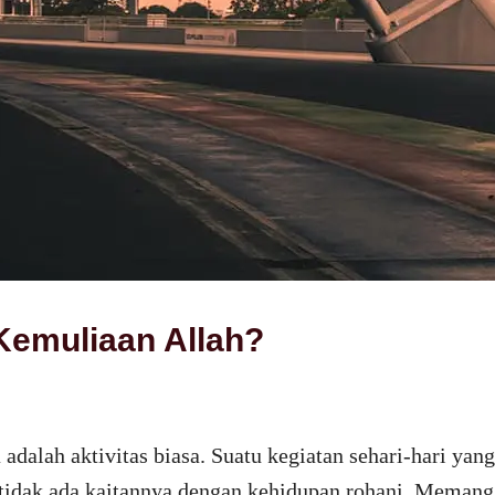
Kemuliaan Allah?
 adalah aktivitas biasa. Suatu kegiatan sehari-hari y
i tidak ada kaitannya dengan kehidupan rohani. Meman