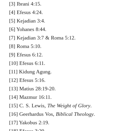
[3] Ibrani 4:15.
[4] Efesus 4:24.
[5] Kejadian 3:4.
[6] Yohanes 8:44.
[7] Kejadian 3:7 & Roma 5:12.
[8] Roma 5:10.
[9] Efesus 6:12.
[10] Efesus 6:11.
[11] Kidung Agung.
[12] Efesus 5:16.
[13] Matius 28:19-20.
[14] Mazmur 16:11.
[15] C. S. Lewis,
The Weight of Glory
.
[16] Geerhardus Vos,
Biblical Theology
.
[17] Yakobus 2:19.