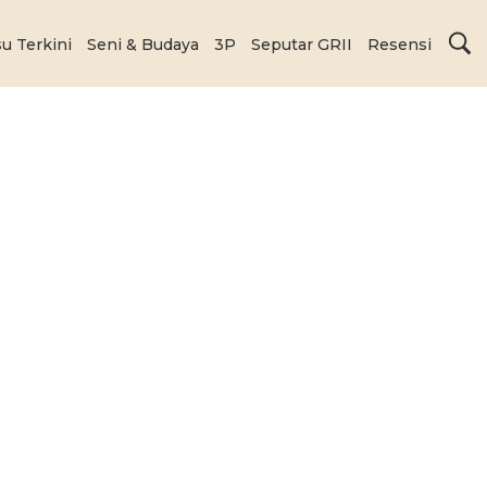
su Terkini
Seni & Budaya
3P
Seputar GRII
Resensi