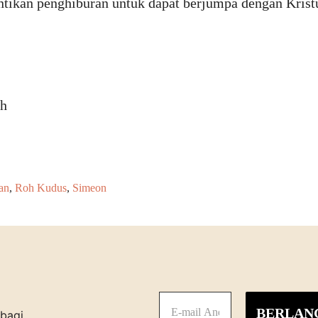
tikan penghiburan untuk dapat berjumpa dengan Krist
ah
an
,
Roh Kudus
,
Simeon