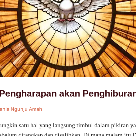
Pengharapan akan Penghibura
dania Ngunju Amah
ungkin satu hal yang langsung timbul dalam pikiran ya
sebelum ditangkap dan disalibkan. Di mana malam itu 