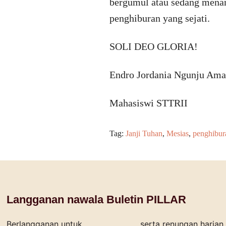
bergumul atau sedang menan
penghiburan yang sejati.
SOLI DEO GLORIA!
Endro Jordania Ngunju Am
Mahasiswi STTRII
Tag:
Janji Tuhan
,
Mesias
,
penghibur
Langganan nawala Buletin PILLAR
Berlangganan untuk
serta renungan harian bagi