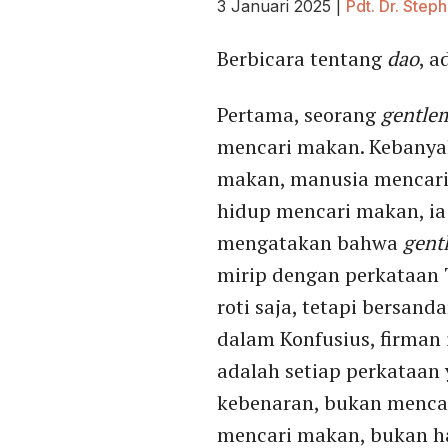
3 Januari 2025
|
Pdt. Dr. Step
Berbicara tentang
dao
, a
Pertama, seorang
gentle
mencari makan. Kebanya
makan, manusia mencari 
hidup mencari makan, ia 
mengatakan bahwa
gent
mirip dengan perkataan 
roti saja, tetapi bersand
dalam Konfusius, firman i
adalah setiap perkataan
kebenaran, bukan mencar
mencari makan, bukan han