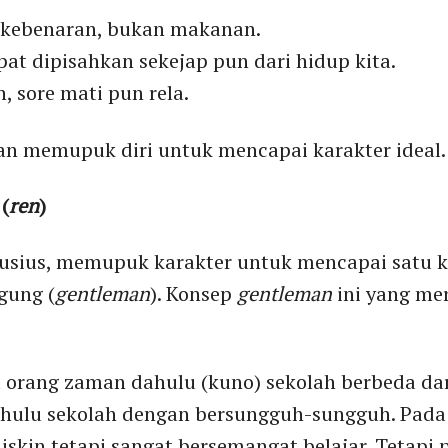
kebenaran, bukan makanan.
at dipisahkan sekejap pun dari hidup kita.
, sore mati pun rela.
kan memupuk diri untuk mencapai karakter ideal
(
ren
)
usius, memupuk karakter untuk mencapai satu ka
gung (
gentleman
). Konsep
gentleman
ini yang me
 orang zaman dahulu (kuno) sekolah berbeda da
ahulu sekolah dengan bersungguh-sungguh. Pada
iskin tetapi sangat bersemangat belajar. Tetapi