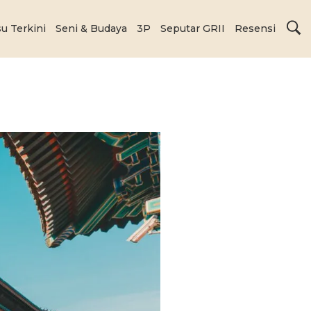
su Terkini
Seni & Budaya
3P
Seputar GRII
Resensi