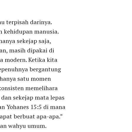
au terpisah darinya.
an kehidupan manusia.
hanya sekejap saja,
n, masih dipakai di
a modern. Ketika kita
 sepenuhnya bergantung
n hanya satu momen
 konsisten memelihara
 dan sekejap mata lepas
gan Yohanes 15:5 di mana
dapat berbuat apa-apa.”
ngan wahyu umum.