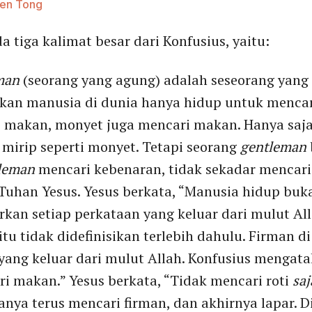
hen Tong
da tiga kalimat besar dari Konfusius, yaitu:
man
(seorang yang agung) adalah seseorang yang
kan manusia di dunia hanya hidup untuk menca
makan, monyet juga mencari makan. Hanya saja,
mirip seperti monyet. Tetapi seorang
gentleman
leman
mencari kebenaran, tidak sekadar mencari 
Tuhan Yesus. Yesus berkata, “Manusia hidup bu
arkan setiap perkataan yang keluar dari mulut Al
tu tidak didefinisikan terlebih dahulu. Firman d
 yang keluar dari mulut Allah. Konfusius mengat
i makan.” Yesus berkata, “Tidak mencari roti
saj
ya terus mencari firman, dan akhirnya lapar. Di