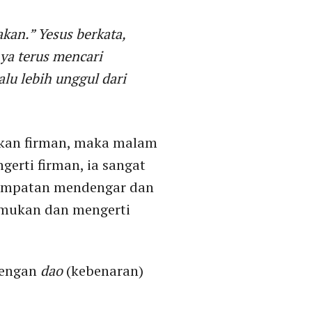
an.” Yesus berkata,
nya terus mencari
alu lebih unggul dari
rkan firman, maka malam
erti firman, ia sangat
kesempatan mendengar dan
nemukan dan mengerti
dengan
dao
(kebenaran)