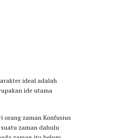
.
rakter ideal adalah
rupakan ide utama
ri orang zaman Konfusius
 suatu zaman dahulu
 pada zaman itu belum