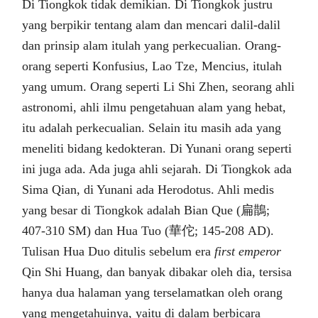
Di Tiongkok tidak demikian. Di Tiongkok justru
yang berpikir tentang alam dan mencari dalil-dalil
dan prinsip alam itulah yang perkecualian. Orang-
orang seperti Konfusius, Lao Tze, Mencius, itulah
yang umum. Orang seperti Li Shi Zhen, seorang ahli
astronomi, ahli ilmu pengetahuan alam yang hebat,
itu adalah perkecualian. Selain itu masih ada yang
meneliti bidang kedokteran. Di Yunani orang seperti
ini juga ada. Ada juga ahli sejarah. Di Tiongkok ada
Sima Qian, di Yunani ada Herodotus. Ahli medis
yang besar di Tiongkok adalah Bian Que (扁鵲;
407-310 SM) dan Hua Tuo (華佗; 145-208 AD).
Tulisan Hua Duo ditulis sebelum era
first emperor
Qin Shi Huang, dan banyak dibakar oleh dia, tersisa
hanya dua halaman yang terselamatkan oleh orang
yang mengetahuinya, yaitu di dalam berbicara