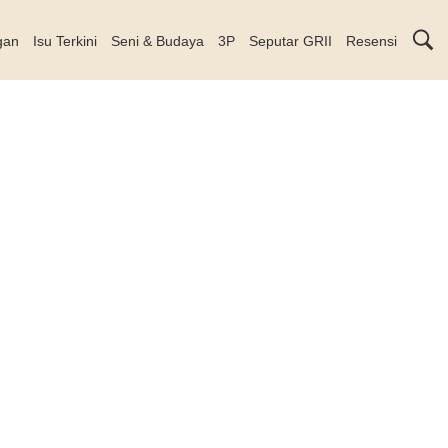
gan
Isu Terkini
Seni & Budaya
3P
Seputar GRII
Resensi