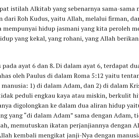
at istilah Alkitab yang sebenarnya sama-sama m
n dari Roh Kudus, yaitu Allah, melalui firman, dan 
a mempunyai hidup jasmani yang kita peroleh mel
dup yang kekal, yang rohani, yang Allah berikan
us pada ayat 6 dan 8. Di dalam ayat 6, terdapat d
ahas oleh Paulus di dalam Roma 5:12 yaitu tentan
p manusia: 1) di dalam Adam, dan 2) di dalam Kri
tidak peduli engkau kaya atau miskin, berkulit h
nya digolongkan ke dalam dua aliran hidup yait
ang yang “di dalam Adam” sama dengan Adam, ti
h, memutuskan ikatan perjanjiannya dengan Al
Allah kembali mengikat janji-Nya dengan manusia