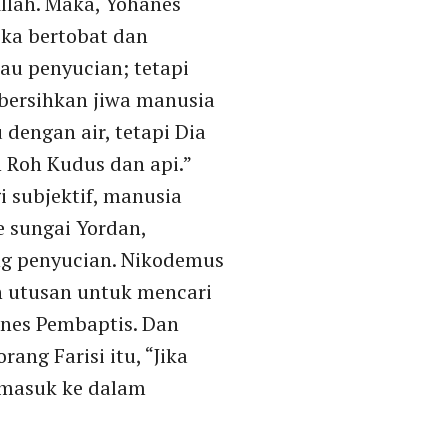
llah. Maka, Yohanes
ka bertobat dan
u penyucian; tetapi
bersihkan jiwa manusia
 dengan air, tetapi Dia
Roh Kudus dan api.”
i subjektif, manusia
e sungai Yordan,
ng penyucian. Nikodemus
n utusan untuk mencari
nes Pembaptis. Dan
ng Farisi itu, “Jika
 masuk ke dalam