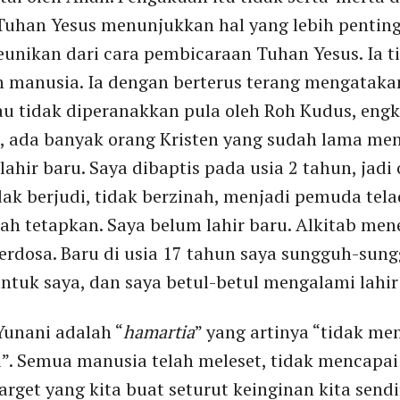
in, Tuhan Yesus menunjukkan hal yang lebih penti
eunikan dari cara pembicaraan Tuhan Yesus. Ia 
 manusia. Ia dengan berterus terang mengataka
au tidak diperanakkan pula oleh Roh Kudus, eng
, ada banyak orang Kristen yang sudah lama me
ahir baru. Saya dibaptis pada usia 2 tahun, jadi
dak berjudi, tidak berzinah, menjadi pemuda te
lah tetapkan. Saya belum lahir baru. Alkitab me
rdosa. Baru di usia 17 tahun saya sungguh-su
ntuk saya, dan saya betul-betul mengalami lahir
Yunani adalah “
hamartia
” yang artinya “tidak me
a”. Semua manusia telah meleset, tidak mencapai
rget yang kita buat seturut keinginan kita sendi