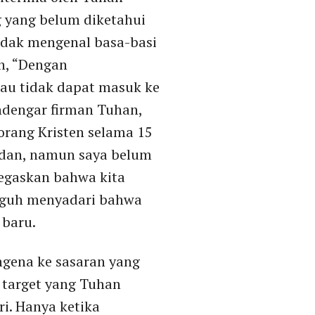
ng yang belum diketahui
tidak mengenal basa-basi
n, “Dengan
kau tidak dapat masuk ke
ndengar firman Tuhan,
 orang Kristen selama 15
ladan, namun saya belum
negaskan bahwa kita
ngguh menyadari bahwa
 baru.
ngena ke sasaran yang
 target yang Tuhan
ri. Hanya ketika