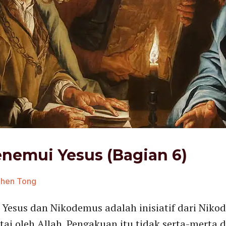
emui Yesus (Bagian 6)
ephen Tong
Yesus dan Nikodemus adalah inisiatif dari Nik
ai oleh Allah. Pengakuan itu tidak serta-merta 