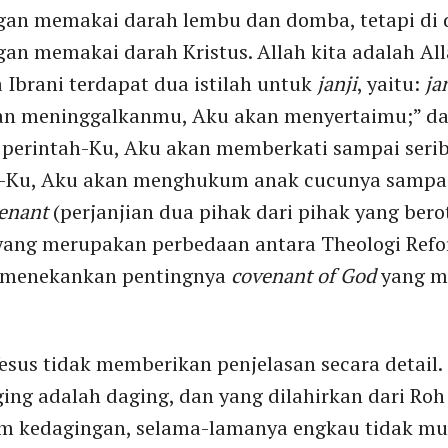
ngan memakai darah lembu dan domba, tetapi di 
gan memakai darah Kristus. Allah kita adalah All
a Ibrani terdapat dua istilah untuk
janji
, yaitu:
ja
akan meninggalkanmu, Aku akan menyertaimu;” d
perintah-Ku, Aku akan memberkati sampai seribu
Ku, Aku akan menghukum anak cucunya sampai 
enant
(perjanjian dua pihak dari pihak yang bero
a yang merupakan perbedaan antara Theologi Ref
ed menekankan pentingnya
covenant of God
yang me
esus tidak memberikan penjelasan secara detail
ging adalah daging, dan yang dilahirkan dari Roh 
am kedagingan, selama-lamanya engkau tidak m