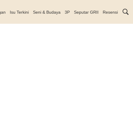
gan
Isu Terkini
Seni & Budaya
3P
Seputar GRII
Resensi