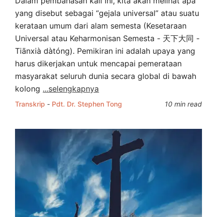
Dalam pembahasan kali ini, kita akan melihat apa
yang disebut sebagai “gejala universal” atau suatu
kerataan umum dari alam semesta (Kesetaraan
Universal atau Keharmonisan Semesta - 天下大同 -
Tiānxià dàtóng). Pemikiran ini adalah upaya yang
harus dikerjakan untuk mencapai pemerataan
masyarakat seluruh dunia secara global di bawah
kolong
...selengkapnya
Transkrip
-
Pdt. Dr. Stephen Tong
10 min read