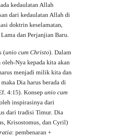
pada kedaulatan Allah
an dari kedaulatan Allah di
asi doktrin keselamatan,
n Lama dan Perjanjian Baru.
s (
unio cum Christo
). Dalam
n oleh-Nya kepada kita akan
 harus menjadi milik kita dan
 maka Dia harus berada di
 Ef. 4:15). Konsep
unio cum
leh inspirasinya dari
s dari tradisi Timur. Dia
us, Krisostomus, dan Cyril)
ratia
: pembenaran +