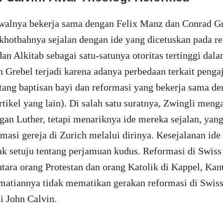
awalnya bekerja sama dengan Felix Manz dan Conrad Gr
hotbahnya sejalan dengan ide yang dicetuskan pada r
n Alkitab sebagai satu-satunya otoritas tertinggi dala
Grebel terjadi karena adanya perbedaan terkait pengaj
tang baptisan bayi dan reformasi yang bekerja sama de
 artikel yang lain). Di salah satu suratnya, Zwingli men
ngan Luther, tetapi menariknya ide mereka sejalan, yang
asi gereja di Zurich melalui dirinya. Kesejalanan ide
k setuju tentang perjamuan kudus. Reformasi di Swiss 
ntara orang Protestan dan orang Katolik di Kappel, Kan
ematiannya tidak mematikan gerakan reformasi di Swi
i John Calvin.