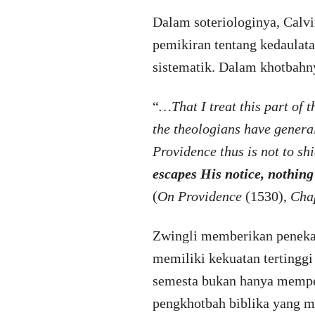
Dalam soteriologinya, Calv
pemikiran tentang kedaulatan
sistematik. Dalam khotbah
“
…That I treat this part of t
the theologians have general
Providence thus is not to sh
escapes His notice, nothing
(
On Providence
(1530),
Chap
Zwingli memberikan penekan
memiliki kekuatan tertingg
semesta bukan hanya memper
pengkhotbah biblika yang me