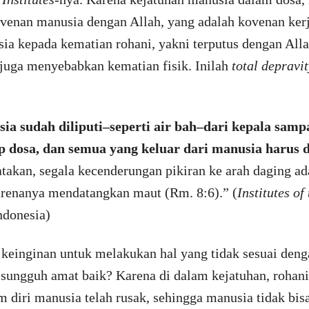
ovenan manusia dengan Allah, yang adalah kovenan kerj
a kepada kematian rohani, yakni terputus dengan Al
juga menyebabkan kematian fisik. Inilah
total depravit
ia sudah diliputi–seperti air bah–dari kepala sampa
p dosa, dan semua yang keluar dari manusia harus 
atakan, segala kecenderungan pikiran ke arah daging ad
karenanya mendatangkan maut (Rm. 8:6).” (
Institutes of
ndonesia)
einginan untuk melakukan hal yang tidak sesuai den
sungguh amat baik? Karena di dalam kejatuhan, rohani
m diri manusia telah rusak, sehingga manusia tidak bi