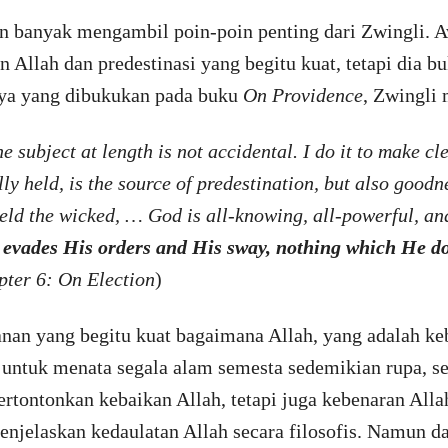
in banyak mengambil poin-poin penting dari Zwingli. 
 Allah dan predestinasi yang begitu kuat, tetapi dia b
nya yang dibukukan pada buku
On Providence
, Zwingli
he subject at length is not accidental. I do it to make cle
ly held, is the source of predestination, but also goodn
ield the wicked, … God is all-knowing, all-powerful, a
 evades His orders and His sway, nothing which He do
ter 6: On Election
)
an yang begitu kuat bagaimana Allah, yang adalah keba
i untuk menata segala alam semesta sedemikian rupa, 
tontonkan kebaikan Allah, tetapi juga kebenaran Allah
njelaskan kedaulatan Allah secara filosofis. Namun da