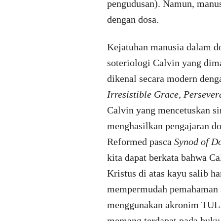
pengudusan). Namun, manusia
dengan dosa.
Kejatuhan manusia dalam do
soteriologi Calvin yang di
dikenal secara modern denga
Irresistible Grace, Persever
Calvin yang mencetuskan si
menghasilkan pengajaran dok
Reformed pasca
Synod of Do
kita dapat berkata bahwa Ca
Kristus di atas kayu salib
mempermudah pemahaman aka
menggunakan akronim TULIP.
memang terdapat pada buk