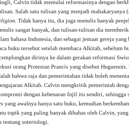
ingli, Calvin tidak memulai reformasinya dengan berk
ulisan. Salah satu tulisan yang menjadi mahakaryanya (
eligion
. Tidak hanya itu, dia juga menulis banyak penje
menulis sangat banyak, dan tulisan-tulisan dia memberik
alam bahasa Indonesia, dan sebagai jemaat gereja yang 
a buku tersebut setelah membaca Alkitab, sebelum buk
cemplungkan dirinya ke dalam gerakan reformasi Swiss
kusi orang Protestan Prancis yang disebut Huguenots. T
dalah bahwa raja dan pemerintahan tidak boleh menent
pengajaran Alkitab. Calvin mengkritik pemerintah den
kompromi dengan kebenaran Injil itu sendiri, sehingga 
es
yang awalnya hanya satu buku, kemudian berkemban
atu topik yang paling banyak dibahas oleh Calvin, yang 
s tentang soteriologi.