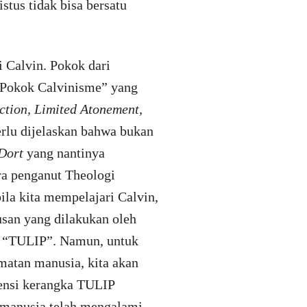
stus tidak bisa bersatu
 Calvin. Pokok dari
a Pokok Calvinisme” yang
ction, Limited Atonement,
erlu dijelaskan bahwa bukan
Dort
yang nantinya
ra penganut Theologi
ila kita mempelajari Calvin,
usan yang dilakukan oleh
an “TULIP”. Namun, untuk
atan manusia, kita akan
sensi kerangka TULIP
 manusia telah mengalami