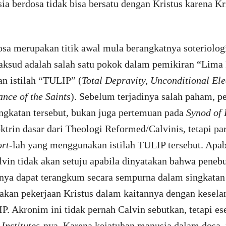
 berdosa tidak bisa bersatu dengan Kristus karena Kri
sa merupakan titik awal mula berangkatnya soteriologi
maksud adalah salah satu pokok dalam pemikiran “Lim
n istilah “TULIP” (
Total Depravity, Unconditional Ele
ance of the Saints
). Sebelum terjadinya salah paham, p
ngkatan tersebut, bukan juga pertemuan pada
Synod of 
trin dasar dari Theologi Reformed/Calvinis, tetapi pa
rt-
lah yang menggunakan istilah TULIP tersebut. Apab
lvin tidak akan setuju apabila dinyatakan bahwa peneb
 hanya dapat terangkum secara sempurna dalam singkat
n pekerjaan Kristus dalam kaitannya dengan keselam
 Akronim ini tidak pernah Calvin sebutkan, tetapi e
u
Institutes
-nya. Karena kejatuhan manusia dalam dosa,