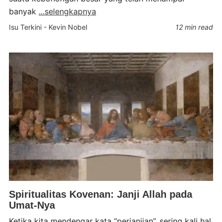
banyak
...selengkapnya
Isu Terkini
-
Kevin Nobel
12 min read
Spiritualitas Kovenan: Janji Allah pada
Umat-Nya
Ketika kita mendengar kata “perjanjian”, sering kali hal