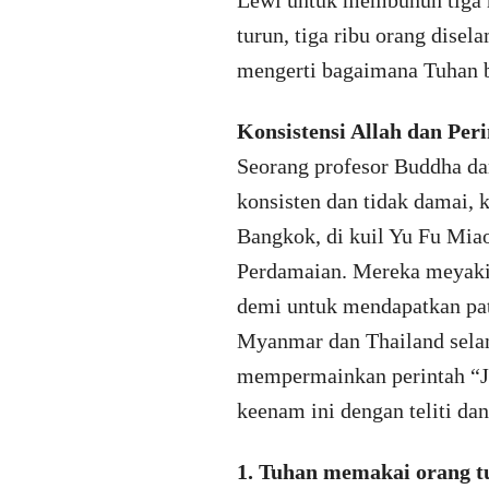
Lewi untuk membunuh tiga r
turun, tiga ribu orang dise
mengerti bagaimana Tuhan b
Konsistensi Allah dan Per
Seorang profesor Buddha dar
konsisten dan tidak damai
Bangkok, di kuil Yu Fu Miao
Perdamaian. Mereka meyakin
demi untuk mendapatkan patu
Myanmar dan Thailand selama
mempermainkan perintah “J
keenam ini dengan teliti da
1. Tuhan memakai orang t