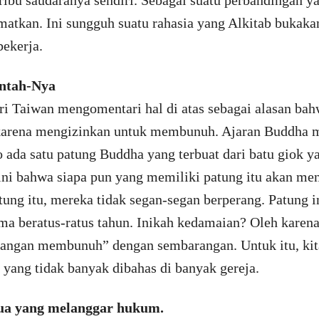
ibu saudaranya sendiri. Sebagai suatu perbandingan y
lamatkan. Ini sungguh suatu rahasia yang Alkitab bukaka
ekerja.
intah-Nya
i Taiwan mengomentari hal di atas sebagai alasan bahw
, karena mengizinkan untuk membunuh. Ajaran Buddha 
 ada satu patung Buddha yang terbuat dari batu giok y
i bahwa siapa pun yang memiliki patung itu akan men
ng itu, mereka tidak segan-segan berperang. Patung i
 beratus-ratus tahun. Inikah kedamaian? Oleh karena i
angan membunuh” dengan sembarangan. Untuk itu, ki
n yang tidak banyak dibahas di banyak gereja.
ua yang melanggar hukum.