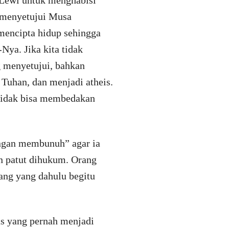
 Lewi untuk menghabisi
h menyetujui Musa
mencipta hidup sehingga
Nya. Jika kita tidak
g menyetujui, bahkan
Tuhan, dan menjadi atheis.
 tidak bisa membedakan
ngan membunuh” agar ia
an patut dihukum. Orang
ang yang dahulu begitu
us yang pernah menjadi