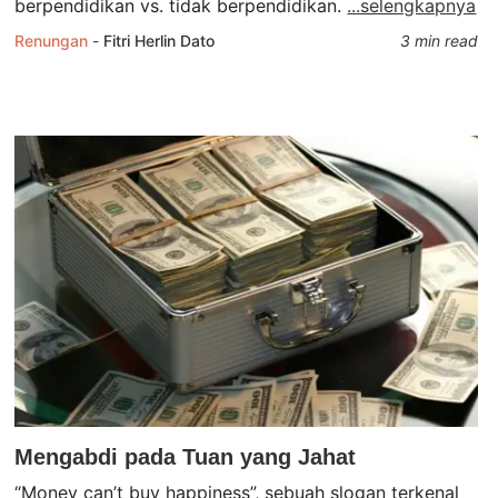
berpendidikan vs. tidak berpendidikan.
...selengkapnya
Renungan
-
Fitri Herlin Dato
3 min read
Mengabdi pada Tuan yang Jahat
“Money can’t buy happiness”, sebuah slogan terkenal