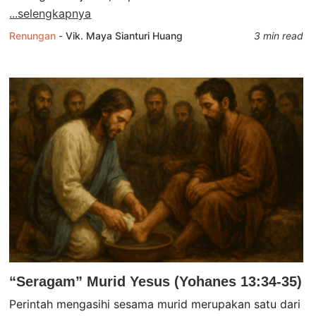
...selengkapnya
Renungan
-
Vik. Maya Sianturi Huang
3 min read
“Seragam” Murid Yesus (Yohanes 13:34-35)
Perintah mengasihi sesama murid merupakan satu dari