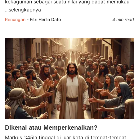
kekaguman sebagai suatu nilai yang dapat memukau
...selengkapnya
Renungan
-
Fitri Herlin Dato
4 min read
Dikenal atau Memperkenalkan?
Markus 1:45Ia tinggal di luar kota di tempat-tempat