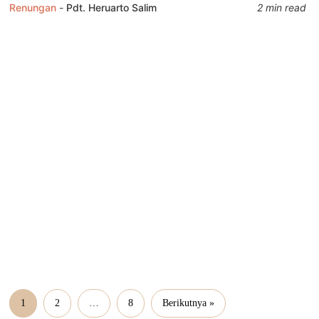
Renungan
-
Pdt. Heruarto Salim
2 min read
1
2
…
8
Berikutnya »