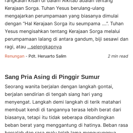
rangkaian kisah di dalam Alkitab adalah tentang
Kerajaan Sorga. Tuhan Yesus berulang-ulang
mengajarkan perumpamaan yang biasanya dimulai
dengan “Hal Kerajaan Sorga itu seumpama ....”. Tuhan
Yesus mengisahkan tentang Kerajaan Sorga melalui
perumpamaan lalang di antara gandum, biji sesawi dan
ragi, atau
...selengkapnya
Renungan
-
Pdt. Heruarto Salim
2 min read
Sang Pria Asing di Pinggir Sumur
Seorang wanita berjalan dengan langkah gontai,
berjalan sendirian di tengah siang hari yang
menyengat. Langkah demi langkah di terik matahari
membuat kendi di tangannya terasa lebih berat dari
biasanya, tetapi itu tidak seberapa dibandingkan
beban berat yang menggantung di hatinya. Beban rasa
bersalah dan rasa malu telah lama mengurungnya.