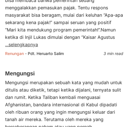
bisa membaca bahwa pemerintah sedang
menggalakkan pemasukan pajak. Tentu respons
masyarakat bisa beragam, mulai dari keluhan “Apa-apa
sekarang kena pajak!” sampai seruan yang positif
“Mari kita mendukung program pemerintah!”.Namun
ketika di Injil Lukas dimulai dengan “Kaisar Agustus
...selengkapnya
Renungan
-
Pdt. Heruarto Salim
3 min read
Mengungsi
Mengungsi merupakan sebuah kata yang mudah untuk
ditulis atau diketik, tetapi ketika dijalani, ternyata sulit
dan rumit. Ketika Taliban kembali menguasai
Afghanistan, bandara internasional di Kabul dipadati
oleh ribuan orang yang ingin mengungsi keluar dari
tanah air mereka. Terutama oleh mereka yang
berseberangan paham atau yang pernah