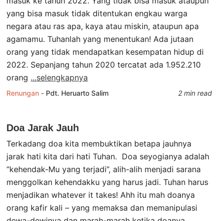
masuk ke tahun 2022. Yang tidak bisa masuk ataupun
yang bisa masuk tidak ditentukan engkau warga
negara atau ras apa, kaya atau miskin, ataupun apa
agamamu. Tuhanlah yang menentukan! Ada jutaan
orang yang tidak mendapatkan kesempatan hidup di
2022. Sepanjang tahun 2020 tercatat ada 1.952.210
orang
...selengkapnya
Renungan
-
Pdt. Heruarto Salim
2 min read
Doa Jarak Jauh
Terkadang doa kita membuktikan betapa jauhnya
jarak hati kita dari hati Tuhan. Doa seyogianya adalah
“kehendak-Mu yang terjadi”, alih-alih menjadi sarana
menggolkan kehendakku yang harus jadi. Tuhan harus
menjadikan whatever it takes! Ahh itu mah doanya
orang kafir kali – yang memaksa dan memanipulasi
dewa-dewinya dan marah-marah ketika doanya