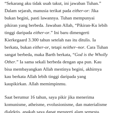
“Sekarang aku tidak usah takut, ini jawaban Tuhan.”
Dalam sejarah, manusia terikat pada
either-or
: Jika
bukan begini, pasti lawannya. Tuhan mempunyai
pikiran yang berbeda. Jawaban Allah, “Pikiran-Ku lebih
tinggi daripada
either-or
.” Ini baru dimengerti
Kierkegaard 3.300 tahun setelah nas itu ditulis. Ia
berkata, bukan
either-or
, tetapi
neither
–
nor
. Cara Tuhan
sangat berbeda, maka Barth berkata, “
God is the Wholly
Other
.” Ia sama sekali berbeda dengan apa pun. Kau
bisa membayangkan Allah mestinya begini, akhirnya
kau berkata Allah lebih tinggi daripada yang
kaupikirkan. Allah memimpinmu.
Saat berumur 16 tahun, saya pikir jika menerima
komunisme, atheisme, evolusionisme, dan materialisme
dialektis, apakah saya dapat mengerti alam semesta,